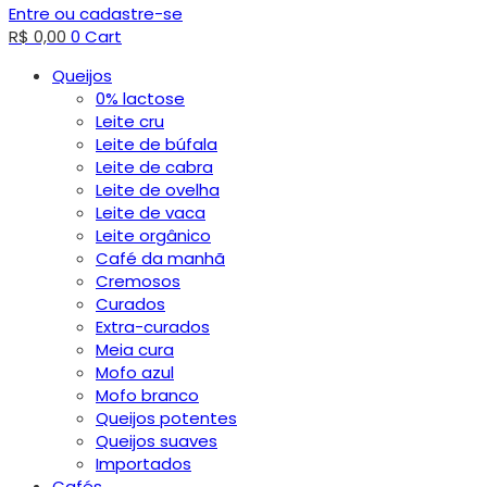
Entre ou cadastre-se
R$
0,00
0
Cart
Queijos
0% lactose
Leite cru
Leite de búfala
Leite de cabra
Leite de ovelha
Leite de vaca
Leite orgânico
Café da manhã
Cremosos
Curados
Extra-curados
Meia cura
Mofo azul
Mofo branco
Queijos potentes
Queijos suaves
Importados
Cafés