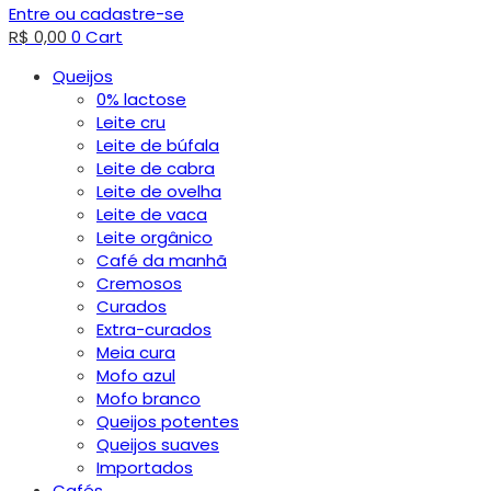
Entre ou cadastre-se
R$
0,00
0
Cart
Queijos
0% lactose
Leite cru
Leite de búfala
Leite de cabra
Leite de ovelha
Leite de vaca
Leite orgânico
Café da manhã
Cremosos
Curados
Extra-curados
Meia cura
Mofo azul
Mofo branco
Queijos potentes
Queijos suaves
Importados
Cafés