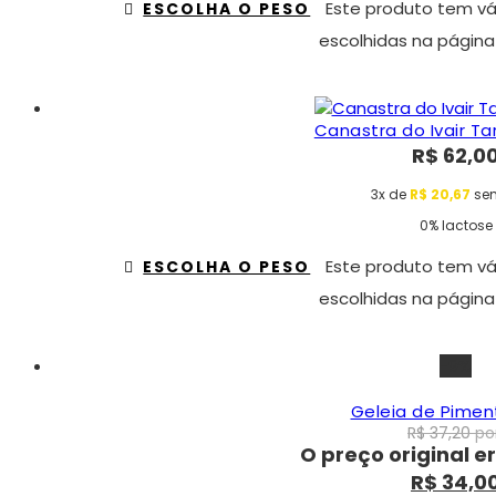
Este produto tem vá
ESCOLHA O PESO
escolhidas na página
Canastra do Ivair T
R$
62,0
3x de
R$
20,67
sem
0% lactose
Este produto tem vá
ESCOLHA O PESO
escolhidas na página
-9%
Geleia de Pimen
R$
37,20
por
O preço original er
R$
34,0