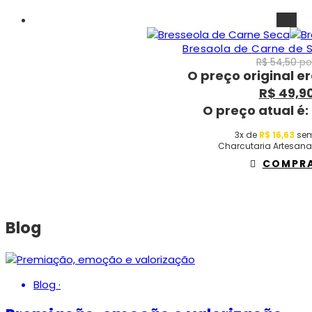
-8%
Bresaola de Carne de S
R$
54,50
por
O preço original er
R$
49,9
O preço atual é:
3x de
R$
16,63
sem
Charcutaria Artesana
COMPR
Blog
Blog
·