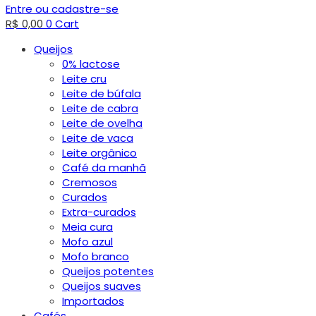
Entre ou cadastre-se
R$
0,00
0
Cart
Queijos
0% lactose
Leite cru
Leite de búfala
Leite de cabra
Leite de ovelha
Leite de vaca
Leite orgânico
Café da manhã
Cremosos
Curados
Extra-curados
Meia cura
Mofo azul
Mofo branco
Queijos potentes
Queijos suaves
Importados
Cafés