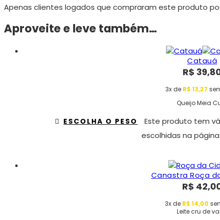
Apenas clientes logados que compraram este produto po
Aproveite e leve também…
Catauá
R$
39,8
3x de
R$
13,27
sem
Queijo Meia C
Este produto tem vá
ESCOLHA O PESO
escolhidas na página
Canastra Roça d
R$
42,0
3x de
R$
14,00
sem
Leite cru de v