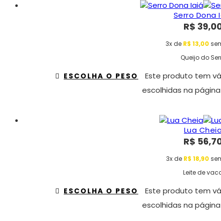
Serro Dona I
R$
39,0
3x de
R$
13,00
sem
Queijo do Ser
Este produto tem vá
ESCOLHA O PESO
escolhidas na página
Lua Chei
R$
56,7
3x de
R$
18,90
sem
Leite de vac
Este produto tem vá
ESCOLHA O PESO
escolhidas na página