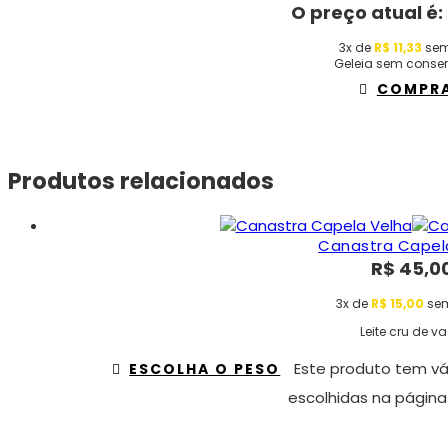
O preço atual é:
3x de
R$
11,33
sem
Geleia sem conse
COMPR
Produtos relacionados
Canastra Capel
R$
45,0
3x de
R$
15,00
sem
Leite cru de v
Este produto tem vá
ESCOLHA O PESO
escolhidas na página