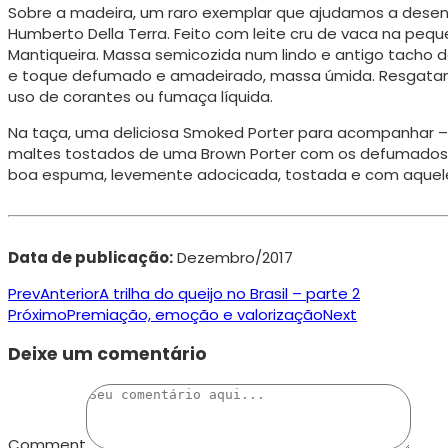
Sobre a madeira, um raro exemplar que ajudamos a desenvo
Humberto Della Terra. Feito com leite cru de vaca na peq
Mantiqueira. Massa semicozida num lindo e antigo tacho d
e toque defumado e amadeirado, massa úmida. Resgatan
uso de corantes ou fumaça líquida.
Na taça, uma deliciosa Smoked Porter para acompanhar – B
maltes tostados de uma Brown Porter com os defumados 
boa espuma, levemente adocicada, tostada e com aquele 
Data de publicação:
Dezembro/2017
Prev
Anterior
A trilha do queijo no Brasil – parte 2
Próximo
Premiação, emoção e valorização
Next
Deixe um comentário
Comment