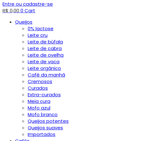
Entre ou cadastre-se
R$
0,00
0
Cart
Queijos
0% lactose
Leite cru
Leite de búfala
Leite de cabra
Leite de ovelha
Leite de vaca
Leite orgânico
Café da manhã
Cremosos
Curados
Extra-curados
Meia cura
Mofo azul
Mofo branco
Queijos potentes
Queijos suaves
Importados
Cafés