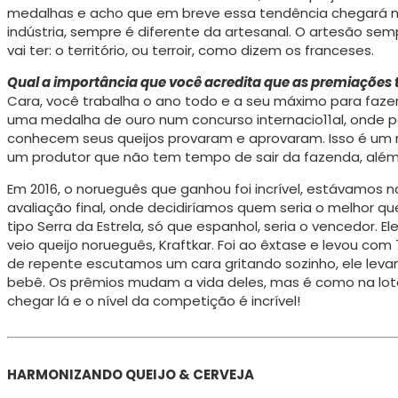
medalhas e acho que em breve essa tendên­cia chegará n
indústria, sempre é diferente da artesanal. O artesão semp
vai ter: o território, ou terroir, como dizem os franceses.
Qual a importância que você acredita que as premiações 
Cara, você trabalha o ano todo e a seu máximo para faze
uma medalha de ouro num concurso internacio11al, onde
conhecem seus queijos provaram e aprovaram. Isso é um r
um produtor que não tem tempo de sair da fazenda, alé
Em 2016, o norueguês que ganhou foi incrível, estávamos
avaliação final, onde decidiríamos quem seria o melhor que
tipo Serra da Estrela, só que espanhol, seria o vencedor. E
veio queijo norueguês, Kraftkar. Foi ao êxtase e levou com 
de repente escutamos um cara gritando sozinho, ele lev
bebê. Os prêmios mudam a vida deles, mas é como na lote
chegar lá e o nível da competição é incrível!
HARMONIZANDO QUEIJO & CERVEJA