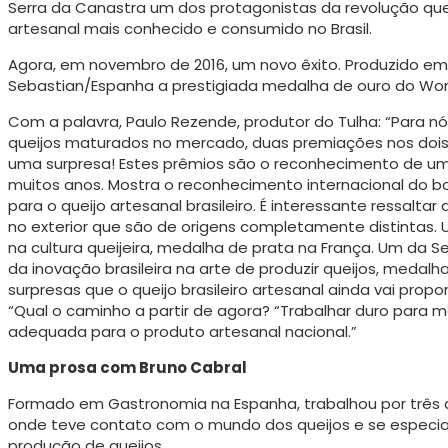
Serra da Canastra um dos protagonistas da revolução queije
artesanal mais conhecido e consumido no Brasil.
Agora, em novembro de 2016, um novo êxito. Produzido em
Sebastian/Espa­nha a prestigiada medalha de ouro do Wo
Com a palavra, Paulo Rezende, pro­dutor do Tulha: “Para
queijos maturados no mercado, duas premiações nos dois 
uma surpresa! Estes prêmios são o re­conhecimento de u
muitos anos. Mostra o reconhecimento internacional do bom
para o queijo artesanal brasileiro. É interessante ressaltar
no exterior que são de origens completamente distintas. 
na cultura queijeira, medalha de prata na França. Um da S
da inovação brasileira na arte de produ­zir queijos, medalh
surpresas que o queijo brasileiro artesanal ainda vai pro
“Qual o caminho a partir de agora? “Trabalhar duro para me
adequada para o produto ar­tesanal nacional.”
Uma prosa com Bruno Cabral
Formado em Gastronomia na Espanha, trabalhou por três an
onde teve contato com o mundo dos queijos e se especia
produção de queijos.