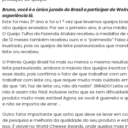
Bruno, você é o único jurado do Brasil a participar do W
experiência lá.
Este foi meu 3° ano e foi a 1 ª vez que levamos queijos br
oito queijos enviados. Por ser o primeiro ano, é uma média
O Queijo Tulha da Fazenda Atalaia recebeu a medalha de 
de 12 meses também recebeu ouro e o “parmesão” Faixa Az
inusitado, pois os queijos de leite pasteurizados que m
leite cru recebeu.
O Prêmio Queijo Brasil foi mais ou menos o mesmo resulta
leite pasteurizado, embora a maioria dos queijos inscritos 
esse dado, pois confirma o fato de que trabalhar com um 
trabalhar com leite cru, que requer muito mais cuidado e
diz que “ah, faz de leite cru, não dá nada!”. ERRADO! Leite
não é assim tão fácil. Inclusive acho que se tem dificulda
produto muito mais estável Agora, se você é guerreiro e 
e não se importa de errar …
Outro fator importante que acho que deve se levar em con
de pesquisa e melhoria da quali­dade do seu produto e 
isso. É visível no World Cheese Awards, onde queijos mais 