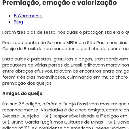
Premiação, emoção e valorização
5 Comments
Blog
Foram três dias de festa, nos quais o protagonista era o que
Realizado dentro do Semana MESA em São Paulo nos dias 25
Queijo do Brasil, deixará saudades e gostinho de quero mai
Entre aulas e palestras, gratuitas e pagas, transbordava
produtores de várias partes do Brasil, brilhavam maravilho
entre abraços efusivos, rolavam os encontros entre amigos,
foram três dias maravilhosos, culminando em muito choro
premiação dos queijos.
Amigos do queijo
Em sua 2 ª edição, o Prêmio Queijo Brasil vem mostrar qu
reconhecimento. A iniciativa é de cinco amigos, comercia
(Mestre Queijeiro – SP), responsável desde a lª edição em 2
SP); Bruno Gar­cia (Legítimos Quitutes de Minas – SP); Danie
edição nº 21), ex-presidente da American Cheese Society, e