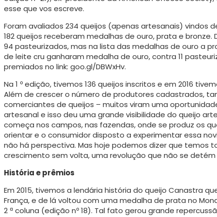
esse que vos escreve.
Foram avaliados 234 queijos (apenas artesanais) vindos de E
182 queijos receberam medalhas de ouro, prata e bronze. De
94 pasteurizados, mas na lista das medalhas de ouro a pr
de leite cru ganharam medalha de ouro, contra 11 pasteur
premiados no link: goo.gl/DBWxHv.
Na 1 º edição, tivemos 136 queijos inscritos e em 2016 tiv
Além de crescer o número de produtores cadastrados, 
comerciantes de queijos – muitos viram uma oportunidad
artesanal e isso deu uma grande visibilidade do queijo arte
começa nos campos, nas fazendas, onde se produz os que
orientar e o consumidor disposto a experimentar essa n
não há perspectiva. Mas hoje podemos dizer que temos
crescimento sem volta, uma revolução que não se detém
História e prêmios
Em 2015, tivemos a lendária história do queijo Canastra 
França, e de lá voltou com uma medalha de prata no Mond
2 ª coluna (edição nº 18). Tal fato gerou grande repercuss