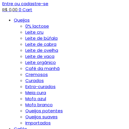
Entre ou cadastre-se
R$
0,00
0
Cart
Queijos
0% lactose
Leite cru
Leite de búfala
Leite de cabra
Leite de ovelha
Leite de vaca
Leite orgânico
Café da manhã
Cremosos
Curados
Extra-curados
Meia cura
Mofo azul
Mofo branco
Queijos potentes
Queijos suaves
Importados
Cafés