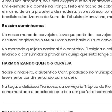
A meu ver, atrapalha, pois eles exigem que seja chamado 
Um exemplo é o Comté na França, feito em tacho de cobr
em cima de uma prateleira de madeira. Isso está escrito 
brasilei­ros, batizamos de Serra do Tabuleiro, Manezinho,
E assim caminhamos
No nosso mercado cervejeiro, teve que partir das cervejas 
escuras, exigi­das pelo MAPA Como não havia cultura cervej
No mercado queijeiro nacional é o contrário. 􀁩 exigida a
levando o con­sumidor a provar um queijo que está longe do 
HARMONIZANDO QUEIJO & CERVEJA
Sobre a madeira, o autêntico Cariri, produzido no municíp
levemente condimentando com aroeira.
Na taça, a deliciosa Trancoso, da cervejaria Trópica do R
condimentado e adocicado que fica em perfeita harmonia 