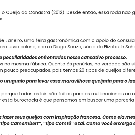
e o Queijo da Canastra (2012). Desde então, essa roda não g
os.
o de Janeiro, uma feira gastronômica com o apoio do consul
ra essa coluna, com o Diego Souza, sócio da Elizabeth Sch
s e peculiaridades enfrentados nesse cansativo processo.
os na mesma fábrica. Quanto às penúrias, na verdade são s
um pouco preocupados, pois temos 20 tipos de queijos difer
o uruguaio para levar essa maravilhosa queijaria para o lad
orque todas as leis são feitas para as multinacio­nais ou o
or esta burocracia é que pensamos em buscar uma parceri
a fazer seus queijos com inspiração francesa. Como ela me
o “tipo Camembert”, “tipo Comtê” e tal. Como você enxerga 