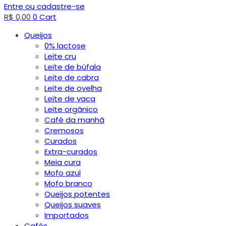
Entre ou cadastre-se
R$
0,00
0
Cart
Queijos
0% lactose
Leite cru
Leite de búfala
Leite de cabra
Leite de ovelha
Leite de vaca
Leite orgânico
Café da manhã
Cremosos
Curados
Extra-curados
Meia cura
Mofo azul
Mofo branco
Queijos potentes
Queijos suaves
Importados
Cafés