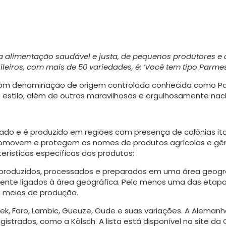
a alimentação saudável e justa, de pequenos produtores e c
leiros, com mais de 50 variedades, é: ‘Você tem tipo Parme
, com denominação de origem controlada conhecida como Pa
 estilo, além de outros maravilhosos e orgulhosa­mente naci
piado e é produzido em regiões com presença de colônias ita
promovem e protegem os nomes de produtos agrícolas e gên
erísticas específicas dos produtos:
o produzidos, processados e preparados em uma área geo­gr
itamente ligados à área geográfica. Pelo menos uma das et
ou meios de produção.
riek, Faro, Lambic, Gueuze, Oude e suas variações. A Ale­m
egistrados, como a Kölsch. A lista está disponível no site d