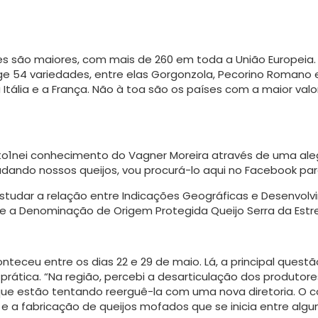
 são maiores, com mais de 260 em toda a União Euro­peia. A
ge 54 variedades, entre elas Gorgonzola, Pecorino Romano 
tália e a França. Não à toa são os países com a maior valor
 to1nei conhecimento do Vagner Moreira através de uma aleg
dando nossos queijos, vou procurá-lo aqui no Facebook par
tudar a relação entre Indicações Geográficas e Desenvolvim
 e a Denominação de Origem Protegida Queijo Serra da Estre
eceu entre os dias 22 e 29 de maio. Lá, a principal questão
prática. “Na região, percebi a desarticulação dos produtor
e estão tentando reerguê-la com uma nova diretoria. O con
a fabricação de queijos mofados que se inicia entre algun