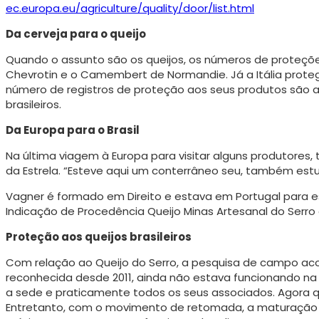
ec.europa.eu/agriculture/quality/door/list.html
Da cerveja para o queijo
Quando o assunto são os queijos, os números de pro­teções
Chevrotin e o Camembert de Normandie. Já a Itália prote
número de registros de proteção aos seus produtos são a I
brasileiros.
Da Europa para o Brasil
Na última viagem à Europa para visitar alguns produtores,
da Estrela. “Esteve aqui um conterrâneo seu, também estu
Vagner é formado em Direito e estava em Portugal para es
Indicação de Procedência Queijo Minas Artesanal do Serro
Proteção aos queijos brasileiros
Com relação ao Queijo do Serro, a pesquisa de campo acont
reconhecida desde 2011, ainda não estava funcionando na 
a sede e praticamente todos os seus associados. Agora qu
Entretanto, com o movimento de reto­mada, a maturação e 