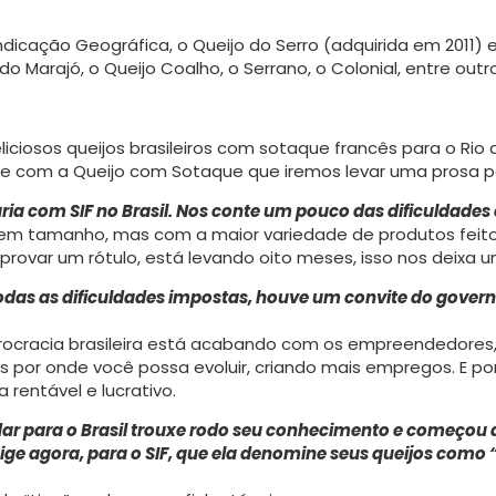
ndicação Geográfica, o Queijo do Serro (adquirida em 2011) 
do Marajó, o Queijo Coalho, o Serrano, o Colonial, entre outr
liciosos queijos brasileiros com sotaque francês para o Ri
te com a Queijo com Sotaque que iremos levar uma prosa pa
aria com SIF no Brasil. Nos conte um pouco das dificuldade
or em tamanho, mas com a maior variedade de produtos feit
provar um rótulo, está levando oito meses, isso nos deixa 
 rodas as dificuldades impostas, houve um convite do govern
ocracia brasileira está acabando com os empreen­dedores, p
por onde você possa evoluir, criando mais em­pregos. E p
 rentável e lucrativo.
udar para o Brasil trouxe rodo seu conhecimento e começou 
xige agora, para o SIF, que ela denomine seus queijos com