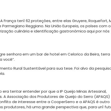
 França ten1 62 proteções, entre elas Gruyere, Roquefort, M
e Parmegiano Reggiano. Na União Europeia, os países com o
ização culinária e identificação gastronômica aqui por nós
re se­nhora em um bar de hotel em Celorico da Beira, terra
a você”.
ento Rural Sustentável para sua tese. Foi alvo da pesquis
la.
 era tentar entender por que a IP Queijo Minas Artesanal,
es. A Associação dos Produtores de Queijo do Serro (APAQS)
flito de interesse entre a CooperSerro e a APAQS é outro 
s produtores, há uma grande perspectiva que, para un1 fut