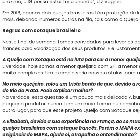
próximo, a IG possa estar funcionando”, diz Vagner.
Em 2016, apenas dois queijos brasileiros têm proteção de I
mais, deixando inúmeros outros na fila, tais como o Queijo 
Regras com sotaque brasileiro
Neste final de semana, fomos convidados para le­var os de
francês para valorização dos seus produtos. E é justamen
A Queijo com Sotaque está na luta para ser a me­nor queij
É verdade, hoje sornas a menor queijaria com SIF, a men
muito complexas. Um exemplo seria nossos rótulos: para a
No meio queijeiro, rolou um triste boato de que, de­vido a
do Rio da Prata. Pode explicar melhor?
Na verdade, esta questão é um pouco mais delica­da A bur
pequeno produtor, nunca tem um meio termo ou caminhos 
outro lugar, para que este projeto Queijo com Sotaque seja
A Elizabeth, devido a sua experiência na França, ao se m
queijos brasileiros com sotaque fran­cês. Porém o MAPA e
exigência do MAPA, ajuda oi, atrapalha o entendimento?