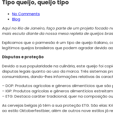
Tipo queijo, queijo tipo
No Comments
Blog
Aqui no Rio de Janeiro, faço parte de um projeto focado n
mais escuto diante da nossa mesa repleta de queijos brasi
Explicamos que o parmesão é um tipo de queijo ita­liano
legítimos queijos brasileiros que podem agradar devido ao
Disputas e proteção
Devido a sua popularidade na culinária, este queijo foi co
disputas legais quanto ao uso da marca. Três sistemas 
consumidores, dando-lhes informações relativas às carac­t
– DOP: Produtos agrícolas e gêneros alimentícios que sã
– IGP: Produtos agrícolas e gêneros alimentícios es­tre
– ETG: Destaca caráter tradicional, quer na composi­ção 
As cervejas belgas já têm a sua proteção ETG. São elas: K
ao estilo Oktoberfestbier, além de outros nove estilos já r