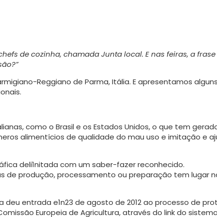
hefs de cozinha, chamada Junta local. E nas feiras, a frase
são?”
rmigiano-Reggiano de Parma, Itália. E apresentamos algun
onais.
lianas, como o Brasil e os Estados Unidos, o que tem gera­d
eros alimentícios de qualidade do mau uso e imitação e a
áfica deli1nitada com um saber-fazer reconhecido.
apas de produção, processamento ou preparação tem lugar n
anha deu entrada e1n23 de agosto de 2012 ao processo de pr
a Comissão Europeia de Agricultura, através do link do siste