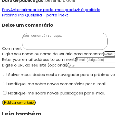
Data de publicação:
Dezembro/2016
Prev
Anterior
Importar pode, mas produzir é proibido
Próximo
Trip Queijeira – parte 1
Next
Deixe um comentário
Comment
Digite seu nome ou nome de usuário para comentar
Enter your email address to comment
Digite o URL do seu site (opcional)
Salvar meus dados neste navegador para a próxima ve
Notifique-me sobre novos comentários por e-mail.
Notifique-me sobre novas publicações por e-mail.
Leia também...