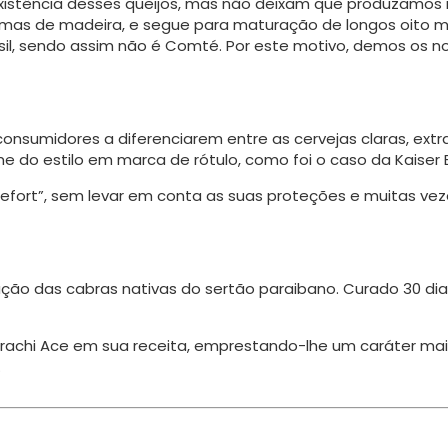
istência desses queijos, mas não deixam que produzamos ig
rmas de madeira, e segue para maturação de longos oito 
rasil, sendo assim não é Comté. Por este motivo, demos os 
onsumi­dores a diferenciarem entre as cervejas claras, extr
me do estilo em marca de rótulo, como foi o caso da Kaiser 
quefort”, sem levar em conta as suas proteções e muitas ve
zação das cabras nativas do sertão paraibano. Curado 30 dia
s Sorachi Ace em sua receita, emprestando-lhe um caráter ma
.