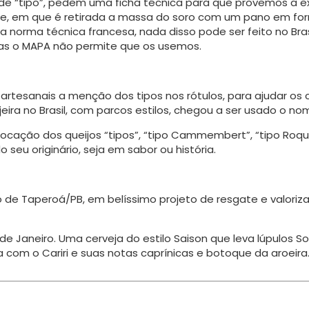
de “tipo”, pedem uma ficha técnica para que provemos a ex
e, em que é retirada a mas­sa do soro com um pano em fo
na norma técnica francesa, nada disso pode ser feito no B
 mas o MAPA não permite que os usemos.
artesanais a menção dos tipos nos rótulos, para ajudar os c
eira no Brasil, com parcos estilos, chegou a ser usado o no
 colocação dos queijos “tipos”, “tipo Cammembert”, “tipo Ro
seu originário, seja em sabor ou história.
io de Taperoá/PB, em belíssimo projeto de resgate e valori
io de Janeiro. Uma cerveja do estilo Saison que leva lúpulo
com o Cariri e suas notas caprínicas e botoque da aroeira