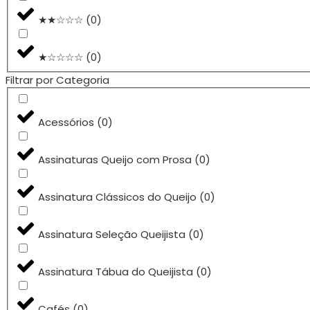
★★☆☆☆
(
0
)
★☆☆☆☆
(
0
)
Filtrar por Categoria
Acessórios
(
0
)
Assinaturas Queijo com Prosa
(
0
)
Assinatura Clássicos do Queijo
(
0
)
Assinatura Seleção Queijista
(
0
)
Assinatura Tábua do Queijista
(
0
)
Cafés
(
0
)