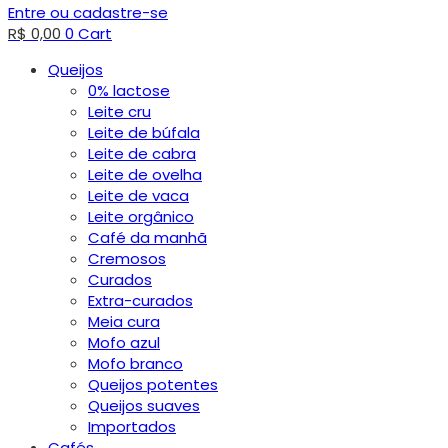
Entre ou cadastre-se
R$
0,00
0
Cart
Queijos
0% lactose
Leite cru
Leite de búfala
Leite de cabra
Leite de ovelha
Leite de vaca
Leite orgânico
Café da manhã
Cremosos
Curados
Extra-curados
Meia cura
Mofo azul
Mofo branco
Queijos potentes
Queijos suaves
Importados
Cafés