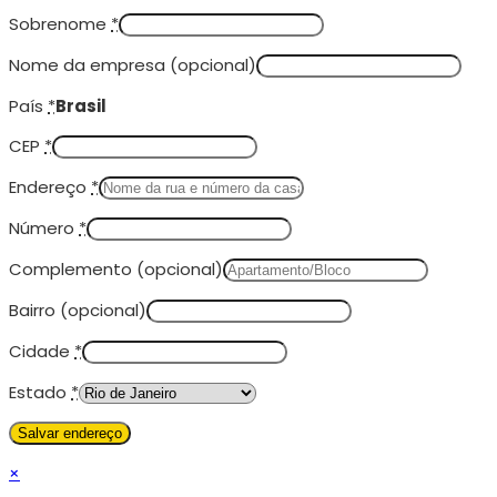
Sobrenome
*
Nome da empresa
(opcional)
País
*
Brasil
CEP
*
Endereço
*
Número
*
Complemento
(opcional)
Bairro
(opcional)
Cidade
*
Estado
*
×