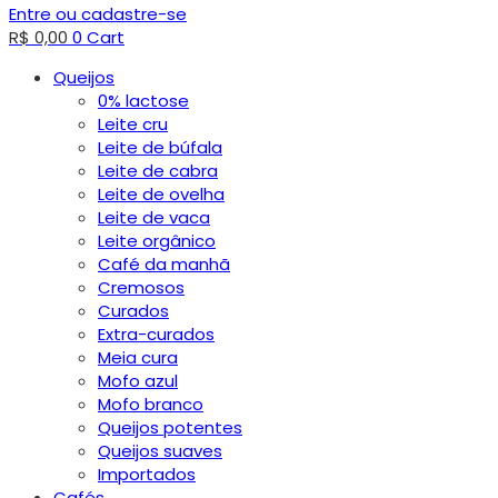
Entre ou cadastre-se
R$
0,00
0
Cart
Queijos
0% lactose
Leite cru
Leite de búfala
Leite de cabra
Leite de ovelha
Leite de vaca
Leite orgânico
Café da manhã
Cremosos
Curados
Extra-curados
Meia cura
Mofo azul
Mofo branco
Queijos potentes
Queijos suaves
Importados
Cafés