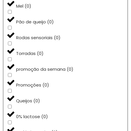
Mel
(
0
)
Pão de queijo
(
0
)
Rodas sensoriais
(
0
)
Torradas
(
0
)
promoção da semana
(
0
)
Promoções
(
0
)
Queijos
(
0
)
0% lactose
(
0
)