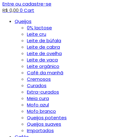
Entre ou cadastre-se
R$
0,00
0
Cart
Queijos
0% lactose
Leite cru
Leite de búfala
Leite de cabra
Leite de ovelha
Leite de vaca
Leite orgânico
Café da manhã
Cremosos
Curados
Extra-curados
Meia cura
Mofo azul
Mofo branco
Queijos potentes
Queijos suaves
Importados
Cafés