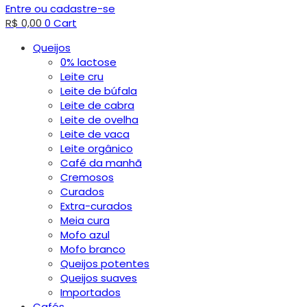
Entre ou cadastre-se
R$
0,00
0
Cart
Queijos
0% lactose
Leite cru
Leite de búfala
Leite de cabra
Leite de ovelha
Leite de vaca
Leite orgânico
Café da manhã
Cremosos
Curados
Extra-curados
Meia cura
Mofo azul
Mofo branco
Queijos potentes
Queijos suaves
Importados
Cafés