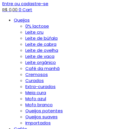
Entre ou cadastre-se
R$
0,00
0
Cart
Queijos
0% lactose
Leite cru
Leite de búfala
Leite de cabra
Leite de ovelha
Leite de vaca
Leite orgânico
Café da manhã
Cremosos
Curados
Extra-curados
Meia cura
Mofo azul
Mofo branco
Queijos potentes
Queijos suaves
Importados
Cafés