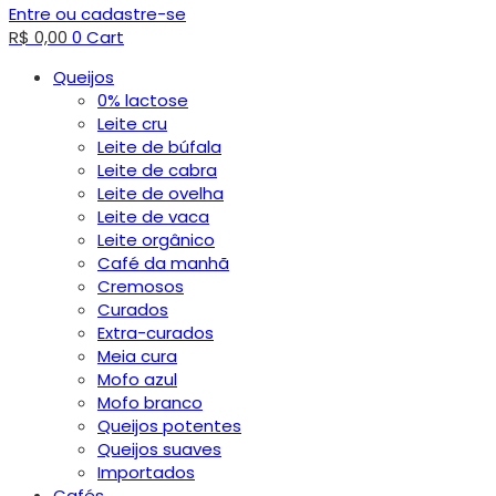
Entre ou cadastre-se
R$
0,00
0
Cart
Queijos
0% lactose
Leite cru
Leite de búfala
Leite de cabra
Leite de ovelha
Leite de vaca
Leite orgânico
Café da manhã
Cremosos
Curados
Extra-curados
Meia cura
Mofo azul
Mofo branco
Queijos potentes
Queijos suaves
Importados
Cafés