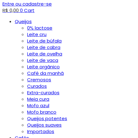
Entre ou cadastre-se
R$
0,00
0
Cart
Queijos
0% lactose
Leite cru
Leite de búfala
Leite de cabra
Leite de ovelha
Leite de vaca
Leite orgânico
Café da manhã
Cremosos
Curados
Extra-curados
Meia cura
Mofo azul
Mofo branco
Queijos potentes
Queijos suaves
Importados
Cafés