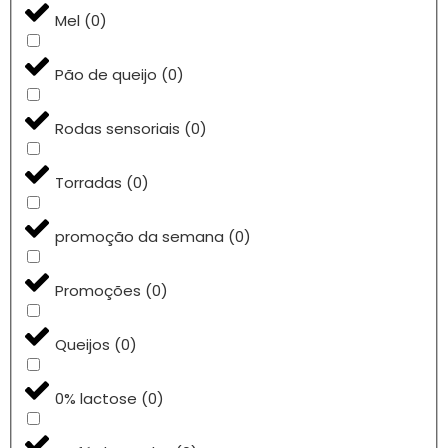
Mel
(
0
)
Pão de queijo
(
0
)
Rodas sensoriais
(
0
)
Torradas
(
0
)
promoção da semana
(
0
)
Promoções
(
0
)
Queijos
(
0
)
0% lactose
(
0
)