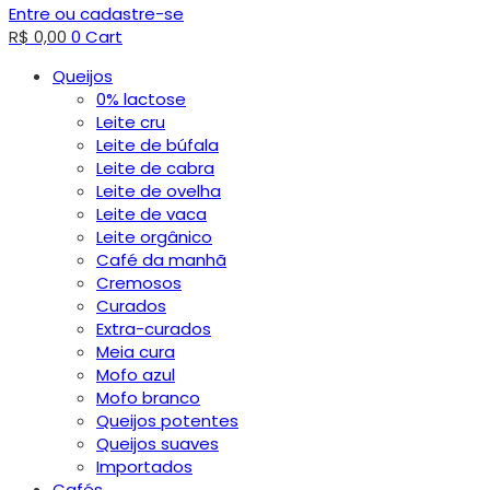
Entre ou cadastre-se
R$
0,00
0
Cart
Queijos
0% lactose
Leite cru
Leite de búfala
Leite de cabra
Leite de ovelha
Leite de vaca
Leite orgânico
Café da manhã
Cremosos
Curados
Extra-curados
Meia cura
Mofo azul
Mofo branco
Queijos potentes
Queijos suaves
Importados
Cafés