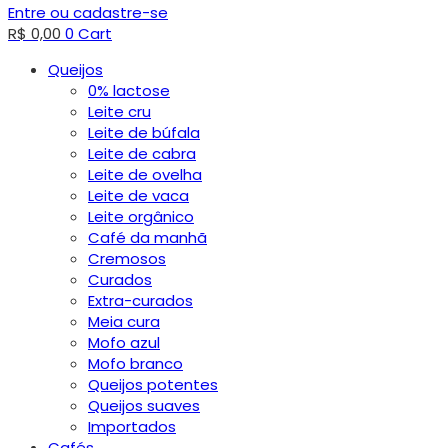
Entre ou cadastre-se
R$
0,00
0
Cart
Queijos
0% lactose
Leite cru
Leite de búfala
Leite de cabra
Leite de ovelha
Leite de vaca
Leite orgânico
Café da manhã
Cremosos
Curados
Extra-curados
Meia cura
Mofo azul
Mofo branco
Queijos potentes
Queijos suaves
Importados
Cafés