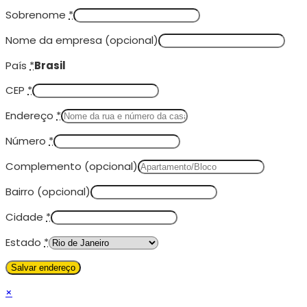
Sobrenome
*
Nome da empresa
(opcional)
País
*
Brasil
CEP
*
Endereço
*
Número
*
Complemento
(opcional)
Bairro
(opcional)
Cidade
*
Estado
*
×