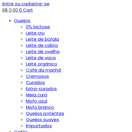
Entre ou cadastre-se
R$
0,00
0
Cart
Queijos
0% lactose
Leite cru
Leite de búfala
Leite de cabra
Leite de ovelha
Leite de vaca
Leite orgânico
Café da manhã
Cremosos
Curados
Extra-curados
Meia cura
Mofo azul
Mofo branco
Queijos potentes
Queijos suaves
Importados
Cafés