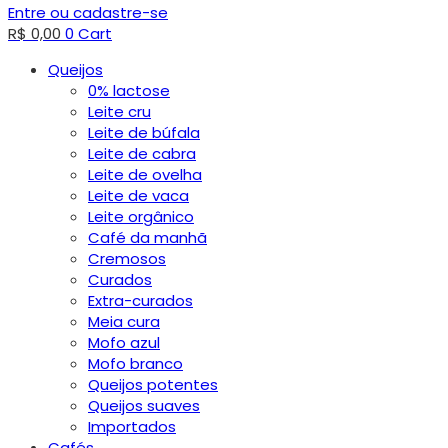
Entre ou cadastre-se
R$
0,00
0
Cart
Queijos
0% lactose
Leite cru
Leite de búfala
Leite de cabra
Leite de ovelha
Leite de vaca
Leite orgânico
Café da manhã
Cremosos
Curados
Extra-curados
Meia cura
Mofo azul
Mofo branco
Queijos potentes
Queijos suaves
Importados
Cafés