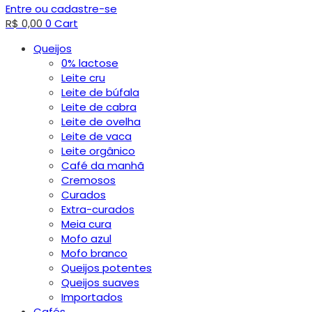
Entre ou cadastre-se
R$
0,00
0
Cart
Queijos
0% lactose
Leite cru
Leite de búfala
Leite de cabra
Leite de ovelha
Leite de vaca
Leite orgânico
Café da manhã
Cremosos
Curados
Extra-curados
Meia cura
Mofo azul
Mofo branco
Queijos potentes
Queijos suaves
Importados
Cafés