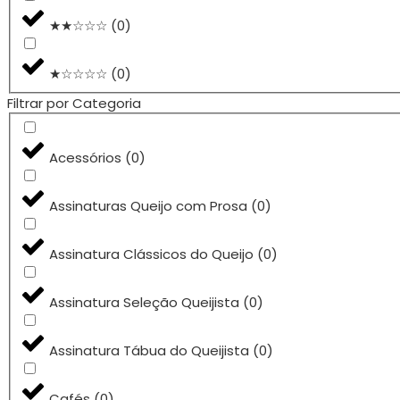
★★☆☆☆
(
0
)
★☆☆☆☆
(
0
)
Filtrar por Categoria
Acessórios
(
0
)
Assinaturas Queijo com Prosa
(
0
)
Assinatura Clássicos do Queijo
(
0
)
Assinatura Seleção Queijista
(
0
)
Assinatura Tábua do Queijista
(
0
)
Cafés
(
0
)