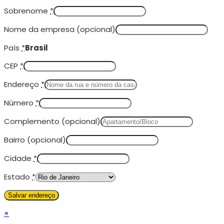
Sobrenome
*
Nome da empresa
(opcional)
País
*
Brasil
CEP
*
Endereço
*
Número
*
Complemento
(opcional)
Bairro
(opcional)
Cidade
*
Estado
*
×