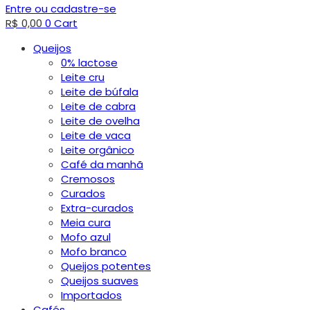
Entre ou cadastre-se
R$
0,00
0
Cart
Queijos
0% lactose
Leite cru
Leite de búfala
Leite de cabra
Leite de ovelha
Leite de vaca
Leite orgânico
Café da manhã
Cremosos
Curados
Extra-curados
Meia cura
Mofo azul
Mofo branco
Queijos potentes
Queijos suaves
Importados
Cafés