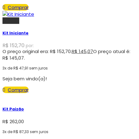
Comprar
Oferta!
Kit Iniciante
R$
152,70
por:
O preço original era: R$ 152,70.
R$
145,07
O preço atual é:
R$ 145,07.
3x de
R$
47,91
sem juros
Seja bem vindo(a)!
Comprar
Kit Paizão
R$
262,00
3x de
R$
87,33
sem juros