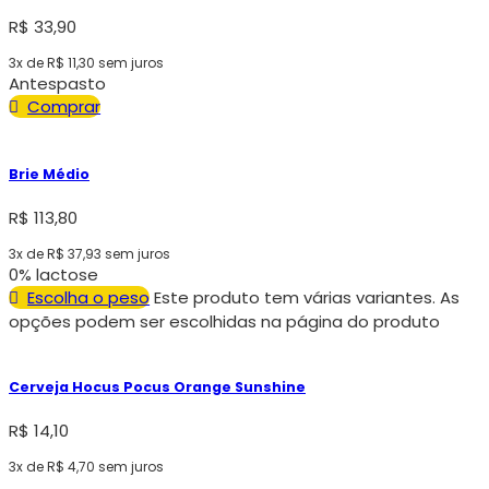
R$
33,90
3x de
R$
11,30
sem juros
Antespasto
Comprar
Brie Médio
R$
113,80
3x de
R$
37,93
sem juros
0% lactose
Escolha o peso
Este produto tem várias variantes. As
opções podem ser escolhidas na página do produto
Cerveja Hocus Pocus Orange Sunshine
R$
14,10
3x de
R$
4,70
sem juros