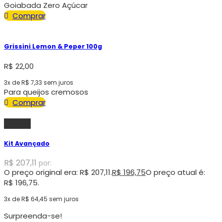
Goiabada Zero Açúcar
Comprar
Grissini Lemon & Peper 100g
R$
22,00
3x de
R$
7,33
sem juros
Para queijos cremosos
Comprar
Oferta!
Kit Avançado
R$
207,11
por:
O preço original era: R$ 207,11.
R$
196,75
O preço atual é:
R$ 196,75.
3x de
R$
64,45
sem juros
Surpreenda-se!