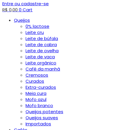
Entre ou cadastre-se
R$
0,00
0
Cart
Queijos
0% lactose
Leite cru
Leite de búfala
Leite de cabra
Leite de ovelha
Leite de vaca
Leite orgânico
Café da manhã
Cremosos
Curados
Extra-curados
Meia cura
Mofo azul
Mofo branco
Queijos potentes
Queijos suaves
Importados
Cafés