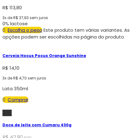
R$
113,80
3x de
R$
37,93
sem juros
0% lactose
Escolha o peso
Este produto tem várias variantes. As
opções podem ser escolhidas na página do produto
Cerveja Hocus Pocus Orange Sunshine
R$
14,10
3x de
R$
4,70
sem juros
Lata 350ml
Comprar
-11%
Doce de leite com Cumaru 430g
R$
42,90
por: