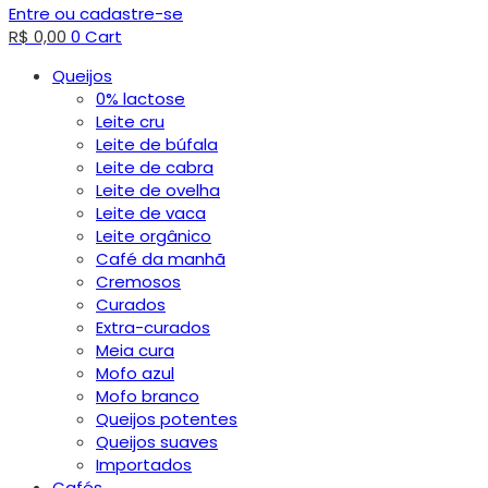
Entre ou cadastre-se
R$
0,00
0
Cart
Queijos
0% lactose
Leite cru
Leite de búfala
Leite de cabra
Leite de ovelha
Leite de vaca
Leite orgânico
Café da manhã
Cremosos
Curados
Extra-curados
Meia cura
Mofo azul
Mofo branco
Queijos potentes
Queijos suaves
Importados
Cafés