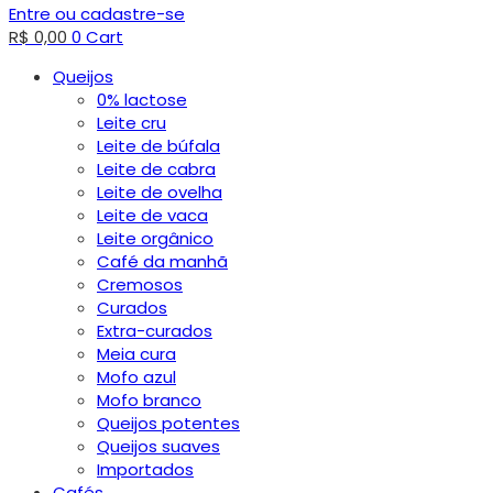
Entre ou cadastre-se
R$
0,00
0
Cart
Queijos
0% lactose
Leite cru
Leite de búfala
Leite de cabra
Leite de ovelha
Leite de vaca
Leite orgânico
Café da manhã
Cremosos
Curados
Extra-curados
Meia cura
Mofo azul
Mofo branco
Queijos potentes
Queijos suaves
Importados
Cafés