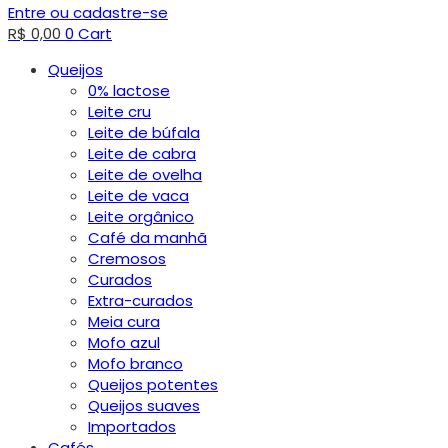
Entre ou cadastre-se
R$
0,00
0
Cart
Queijos
0% lactose
Leite cru
Leite de búfala
Leite de cabra
Leite de ovelha
Leite de vaca
Leite orgânico
Café da manhã
Cremosos
Curados
Extra-curados
Meia cura
Mofo azul
Mofo branco
Queijos potentes
Queijos suaves
Importados
Cafés