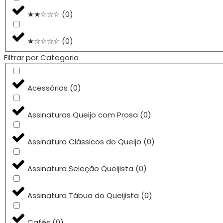
★★☆☆☆
(
0
)
★☆☆☆☆
(
0
)
Filtrar por Categoria
Acessórios
(
0
)
Assinaturas Queijo com Prosa
(
0
)
Assinatura Clássicos do Queijo
(
0
)
Assinatura Seleção Queijista
(
0
)
Assinatura Tábua do Queijista
(
0
)
Cafés
(
0
)