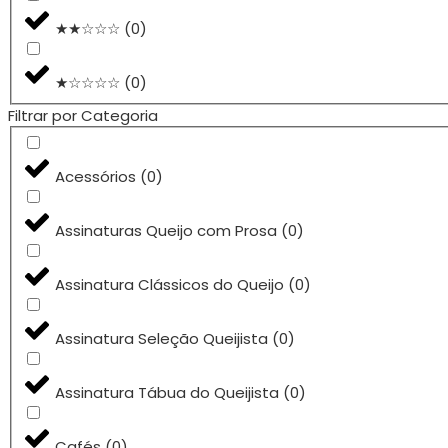
★★☆☆☆
(
0
)
★☆☆☆☆
(
0
)
Filtrar por Categoria
Acessórios
(
0
)
Assinaturas Queijo com Prosa
(
0
)
Assinatura Clássicos do Queijo
(
0
)
Assinatura Seleção Queijista
(
0
)
Assinatura Tábua do Queijista
(
0
)
Cafés
(
0
)