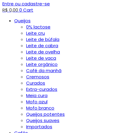
Entre ou cadastre-se
R$
0,00
0
Cart
Queijos
0% lactose
Leite cru
Leite de búfala
Leite de cabra
Leite de ovelha
Leite de vaca
Leite orgânico
Café da manhã
Cremosos
Curados
Extra-curados
Meia cura
Mofo azul
Mofo branco
Queijos potentes
Queijos suaves
Importados
Cafés