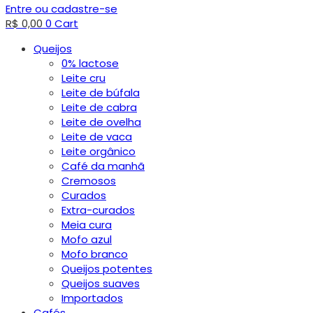
Entre ou cadastre-se
R$
0,00
0
Cart
Queijos
0% lactose
Leite cru
Leite de búfala
Leite de cabra
Leite de ovelha
Leite de vaca
Leite orgânico
Café da manhã
Cremosos
Curados
Extra-curados
Meia cura
Mofo azul
Mofo branco
Queijos potentes
Queijos suaves
Importados
Cafés