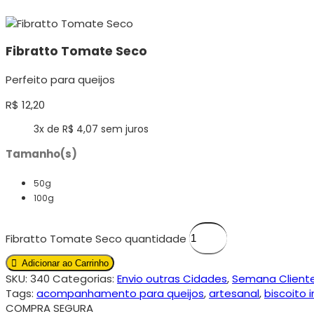
Fibratto Tomate Seco
Perfeito para queijos
R$
12,20
3x de
R$
4,07
sem juros
Tamanho(s)
50g
100g
Fibratto Tomate Seco quantidade
Adicionar ao Carrinho
SKU:
340
Categorias:
Envio outras Cidades
,
Semana Client
Tags:
acompanhamento para queijos
,
artesanal
,
biscoito 
COMPRA SEGURA