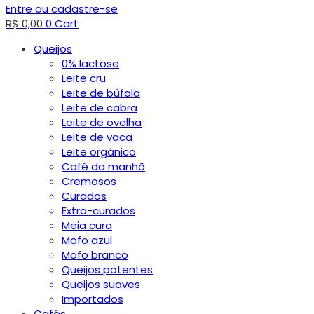
Entre ou cadastre-se
R$
0,00
0
Cart
Queijos
0% lactose
Leite cru
Leite de búfala
Leite de cabra
Leite de ovelha
Leite de vaca
Leite orgânico
Café da manhã
Cremosos
Curados
Extra-curados
Meia cura
Mofo azul
Mofo branco
Queijos potentes
Queijos suaves
Importados
Cafés