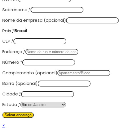
Sobrenome
*
Nome da empresa
(opcional)
País
*
Brasil
CEP
*
Endereço
*
Número
*
Complemento
(opcional)
Bairro
(opcional)
Cidade
*
Estado
*
×