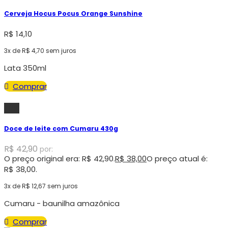
Cerveja Hocus Pocus Orange Sunshine
R$
14,10
3x de
R$
4,70
sem juros
Lata 350ml
Comprar
-11%
Doce de leite com Cumaru 430g
R$
42,90
por:
O preço original era: R$ 42,90.
R$
38,00
O preço atual é:
R$ 38,00.
3x de
R$
12,67
sem juros
Cumaru - baunilha amazônica
Comprar