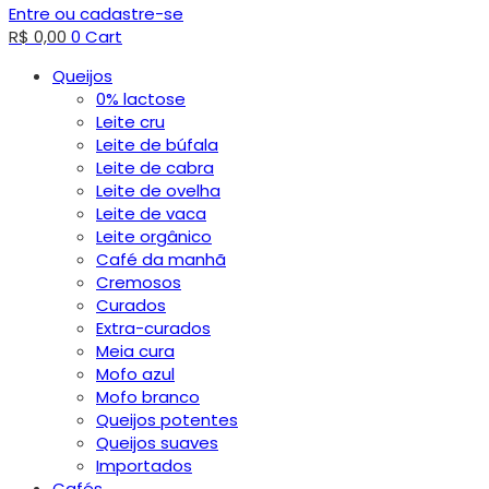
Entre ou cadastre-se
R$
0,00
0
Cart
Queijos
0% lactose
Leite cru
Leite de búfala
Leite de cabra
Leite de ovelha
Leite de vaca
Leite orgânico
Café da manhã
Cremosos
Curados
Extra-curados
Meia cura
Mofo azul
Mofo branco
Queijos potentes
Queijos suaves
Importados
Cafés