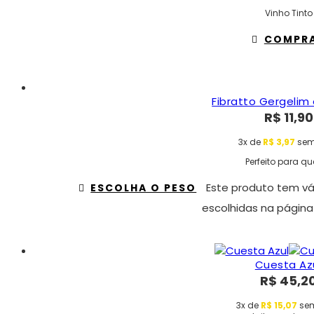
Vinho Tinto
COMPR
Fibratto Gergelim 
R$
11,90
3x de
R$
3,97
sem
Perfeito para qu
Este produto tem vá
ESCOLHA O PESO
escolhidas na página
Cuesta Az
R$
45,2
3x de
R$
15,07
sem