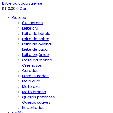
Entre ou cadastre-se
R$
0,00
0
Cart
Queijos
0% lactose
Leite cru
Leite de búfala
Leite de cabra
Leite de ovelha
Leite de vaca
Leite orgânico
Café da manhã
Cremosos
Curados
Extra-curados
Meia cura
Mofo azul
Mofo branco
Queijos potentes
Queijos suaves
Importados
Cafés