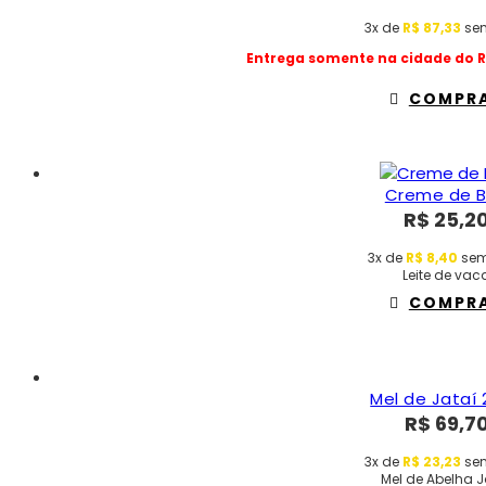
3x de
R$
87,33
sem
Entrega somente na cidade do Ri
COMPR
Creme de B
R$
25,2
3x de
R$
8,40
sem
Leite de vac
COMPR
Mel de Jataí
R$
69,7
3x de
R$
23,23
sem
Mel de Abelha J