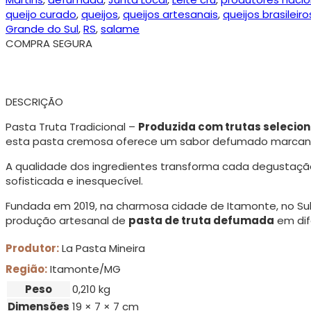
queijo curado
,
queijos
,
queijos artesanais
,
queijos brasileiro
Grande do Sul
,
RS
,
salame
COMPRA SEGURA
DESCRIÇÃO
Pasta Truta Tradicional –
Produzida com trutas seleci
esta pasta cremosa oferece um sabor defumado marcante
A qualidade dos ingredientes transforma cada degustaç
sofisticada e inesquecível.
Fundada em 2019, na charmosa cidade de Itamonte, no Sul 
produção artesanal de
pasta de truta defumada
em dif
Produtor:
La Pasta Mineira
Região:
Itamonte/MG
Peso
0,210 kg
Dimensões
19 × 7 × 7 cm