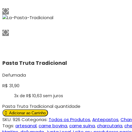
Pasta Truta Tradicional
Defumada
R$
31,90
3x de
R$
10,63
sem juros
Pasta Truta Tradicional quantidade
Adicionar ao Carrinho
SKU:
926
Categorias:
Todos os Produtos
,
Antepastos
,
Char
Tags:
artesanal
,
carne bovina
,
carne suína
,
charcutaria
,
che
Martins
,
defumada
,
Junta Local
,
Leite cru
,
produtores nacio