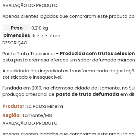
AVALIAÇÃO DO PRODUTO
Apenas clientes logados que compraram este produto po
Peso
0,210 kg
Dimensões
19 × 7 × 7 cm
DESCRIÇÃO
Pasta Truta Tradicional –
Produzida com trutas seleci
esta pasta cremosa oferece um sabor defumado marcante
A qualidade dos ingredientes transforma cada degustaç
sofisticada e inesquecível.
Fundada em 2019, na charmosa cidade de Itamonte, no Sul 
produção artesanal de
pasta de truta defumada
em dif
Produtor:
La Pasta Mineira
Região:
Itamonte/MG
AVALIAÇÃO DO PRODUTO
Apenas clientes logados que compraram este produto po