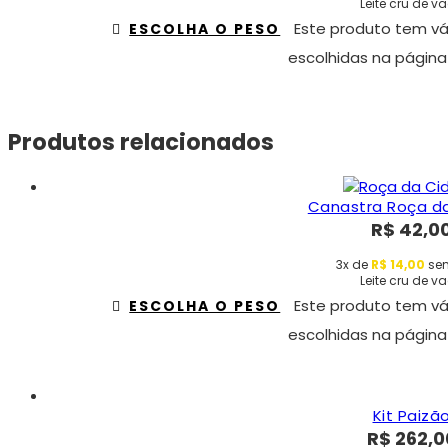
Leite cru de v
Este produto tem vá
ESCOLHA O PESO
escolhidas na página
Produtos relacionados
Canastra Roça d
R$
42,0
3x de
R$
14,00
sem
Leite cru de v
Este produto tem vá
ESCOLHA O PESO
escolhidas na página
Kit Paizã
R$
262,0