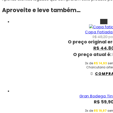
Aproveite e leve também…
-7%
Copa Fatiada
R$
48,20
po
O preço original er
R$
44,8
O preço atual é:
3x de
R$
14,93
sem
Charcutaria arte
COMPR
Gran Bodega Tin
R$
59,9
3x de
R$
19,97
sem