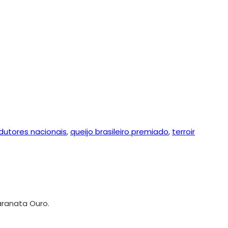
dutores nacionais
,
queijo brasileiro premiado
,
terroir
aranata Ouro.