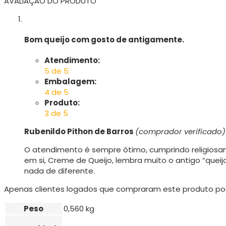
AVALIAÇÃO DO PRODUTO
Bom queijo com gosto de antigamente.
Atendimento:
5 de 5
Embalagem:
4 de 5
Produto:
3 de 5
Rubenildo Pithon de Barros
(comprador verificado)
O atendimento é sempre ótimo, cumprindo religiosa
em si, Creme de Queijo, lembra muito o antigo “quei
nada de diferente.
Apenas clientes logados que compraram este produto po
Peso
0,560 kg