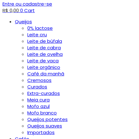
Entre ou cadastre-se
R$
0,00
0
Cart
Queijos
0% lactose
Leite cru
Leite de búfala
Leite de cabra
Leite de ovelha
Leite de vaca
Leite orgânico
Café da manhã
Cremosos
Curados
Extra-curados
Meia cura
Mofo azul
Mofo branco
Queijos potentes
Queijos suaves
Importados
Cafés