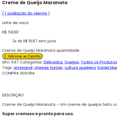
Creme de Queijo Maranata
(
1
avaliação do cliente )
Leite de vaca
R$
59,60
3x de
R$
19,87
sem juros
Creme de Queijo Maranata quantidade
Adicionar ao Carrinho
SKU:
647
Categorias:
Delicados
,
Queijos
,
Todos os Produto
Tags:
artesanal
,
cheese hunter
,
cultura queijeira
,
Daniel Mar
COMPRA SEGURA
DESCRIÇÃO
Creme de Queijo Maranata – Um creme de queijos feito c
Super cremoso e pronto para uso.