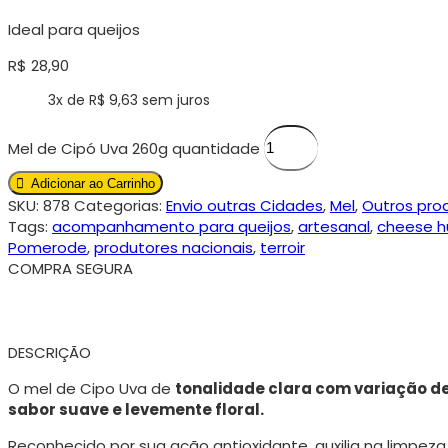
Ideal para queijos
R$
28,90
3x de
R$
9,63
sem juros
Mel de Cipó Uva 260g quantidade
Adicionar ao Carrinho
SKU:
878
Categorias:
Envio outras Cidades
,
Mel
,
Outros pro
Tags:
acompanhamento para queijos
,
artesanal
,
cheese h
Pomerode
,
produtores nacionais
,
terroir
COMPRA SEGURA
DESCRIÇÃO
O mel de Cipo Uva de
tonalidade clara com variação de
sabor suave e levemente floral.
Reconhecido por sua ação antioxidante, auxilia na limpeza