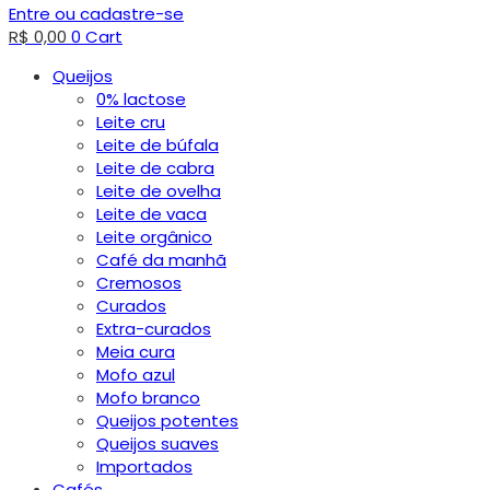
Entre ou cadastre-se
R$
0,00
0
Cart
Queijos
0% lactose
Leite cru
Leite de búfala
Leite de cabra
Leite de ovelha
Leite de vaca
Leite orgânico
Café da manhã
Cremosos
Curados
Extra-curados
Meia cura
Mofo azul
Mofo branco
Queijos potentes
Queijos suaves
Importados
Cafés