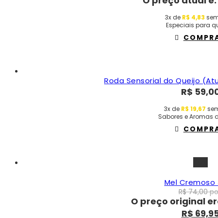
O preço atual é:
3x de
R$
4,83
sem
Especiais para qu
COMPR
Roda Sensorial do Queijo (At
R$
59,0
3x de
R$
19,67
sem
Sabores e Aromas d
COMPR
-5%
Mel Cremoso
R$
74,00
po
O preço original er
R$
69,9