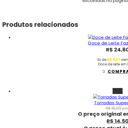
escolhidas na página
Produtos relacionados
Doce de Leite Faz
R$
24,8
3x de
R$
8,27
sem
Doce de leite em
COMPR
-15%
Torradas Super
R$
16,99
por
O preço original er
R$
14,5