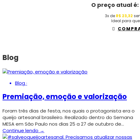
O preço atual é:
3x de
R$
23,32
sem
Ideal para que
COMPR
Blog
Blog
·
Premiação, emoção e valorização
Foram três dias de festa, nos quais o protagonista era o
queijo artesanal brasileiro. Realizado dentro do Semana
MESA em São Paulo nos dias 25 a 27 de outubro de…
Continue lendo →