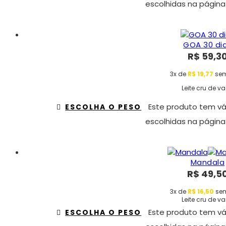
escolhidas na página
GOA 30 di
R$
59,3
3x de
R$
19,77
sem
Leite cru de v
Este produto tem vá
ESCOLHA O PESO
escolhidas na página
Mandala
R$
49,5
3x de
R$
16,50
sem
Leite cru de v
Este produto tem vá
ESCOLHA O PESO