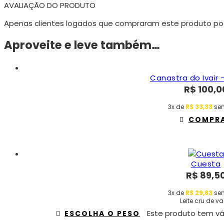
AVALIAÇÃO DO PRODUTO
Apenas clientes logados que compraram este produto po
Aproveite e leve também…
Canastra do Ivair 
R$
100,0
3x de
R$
33,33
sem
COMPR
Cuesta
R$
89,5
3x de
R$
29,83
sem
Leite cru de v
Este produto tem vá
ESCOLHA O PESO