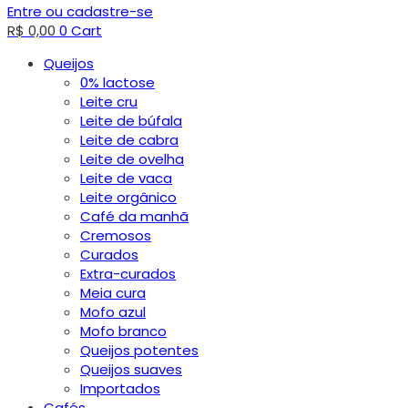
Entre ou cadastre-se
R$
0,00
0
Cart
Queijos
0% lactose
Leite cru
Leite de búfala
Leite de cabra
Leite de ovelha
Leite de vaca
Leite orgânico
Café da manhã
Cremosos
Curados
Extra-curados
Meia cura
Mofo azul
Mofo branco
Queijos potentes
Queijos suaves
Importados
Cafés