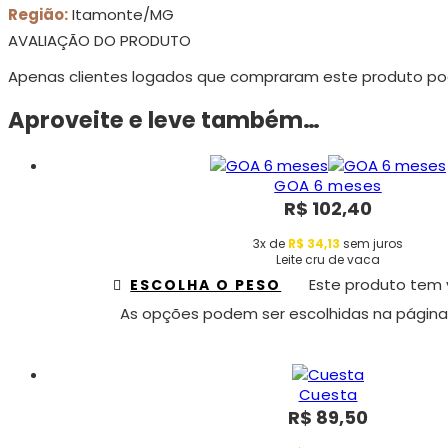
Região:
Itamonte/MG
AVALIAÇÃO DO PRODUTO
Apenas clientes logados que compraram este produto po
Aproveite e leve também…
GOA 6 meses
R$
102,40
3x de
R$
34,13
sem juros
Leite cru de vaca
Este produto tem v
ESCOLHA O PESO
As opções podem ser escolhidas na página
Cuesta
R$
89,50