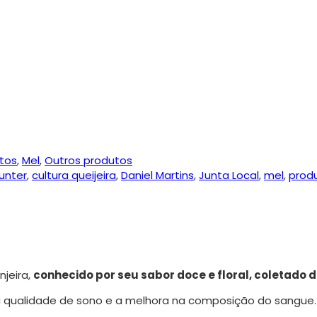
tos
,
Mel
,
Outros produtos
unter
,
cultura queijeira
,
Daniel Martins
,
Junta Local
,
mel
,
produ
njeira,
conhecido por seu sabor doce e floral, coletado 
a qualidade de sono e a melhora na composição do sangue.