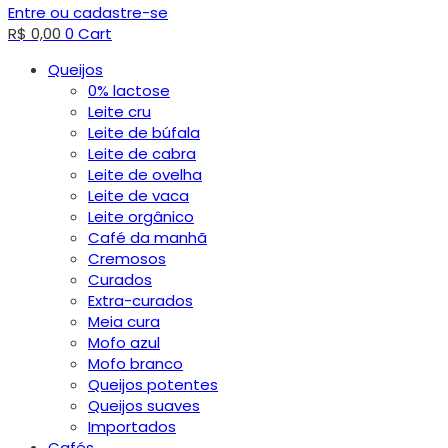
Entre ou cadastre-se
R$
0,00
0
Cart
Queijos
0% lactose
Leite cru
Leite de búfala
Leite de cabra
Leite de ovelha
Leite de vaca
Leite orgânico
Café da manhã
Cremosos
Curados
Extra-curados
Meia cura
Mofo azul
Mofo branco
Queijos potentes
Queijos suaves
Importados
Cafés