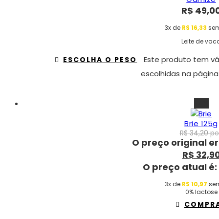
R$
49,0
3x de
R$
16,33
sem
Leite de vac
Este produto tem vá
ESCOLHA O PESO
escolhidas na página
-4%
Brie 125g
R$
34,20
por
O preço original er
R$
32,9
O preço atual é:
3x de
R$
10,97
sem
0% lactose
COMPR