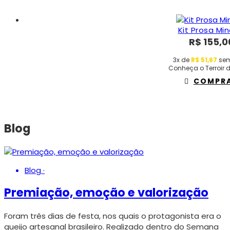
Kit Prosa Min
R$
155,0
3x de
R$
51,67
sem
Conheça o Terroir 
COMPR
Blog
Blog
·
Premiação, emoção e valorização
Foram três dias de festa, nos quais o protagonista era o
queijo artesanal brasileiro. Realizado dentro do Semana