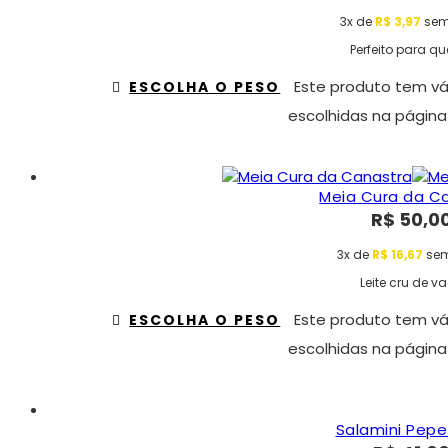
3x de
R$
3,97
sem
Perfeito para qu
Este produto tem vá
ESCOLHA O PESO
escolhidas na página
Meia Cura da C
R$
50,0
3x de
R$
16,67
sem
Leite cru de v
Este produto tem vá
ESCOLHA O PESO
escolhidas na página
Salamini Pepe