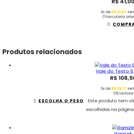
R$
41,0
3x de
R$
13,67
sem
Charcutaria arte
COMPR
Produtos relacionados
Vale do Testo 
R$
108,5
3x de
R$
36,17
sem
0% lactose
Este produto tem vá
ESCOLHA O PESO
escolhidas na página
Garnizé