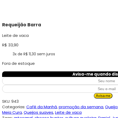
Requeijão Barra
Leite de vaca
R$
33,90
3x de
R$
11,30
sem juros
Fora de estoque
Avisa-me quando dis
Avisa-me
SKU:
943
Categorias:
Café da Manhã
,
promoção da semana
,
Queijo
Meia Cura
,
Queijos suaves
,
Leite de vaca
Tags:
artesanal
,
cheese hunter
,
cultura queijeira
,
Daniel
,
Ju