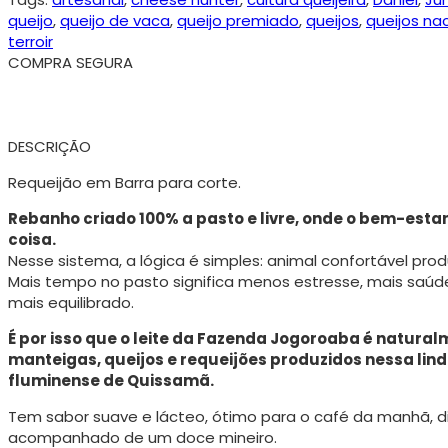
queijo
,
queijo de vaca
,
queijo premiado
,
queijos
,
queijos na
terroir
COMPRA SEGURA
DESCRIÇÃO
Requeijão em Barra para corte.
Rebanho criado 100% a pasto e livre, onde o bem-esta
coisa.
Nesse sistema, a lógica é simples: animal confortável prod
Mais tempo no pasto significa menos estresse, mais saúde
mais equilibrado.
É por isso que o leite da Fazenda Jogoroaba é natural
manteigas, queijos e requeijões produzidos nessa lind
fluminense de Quissamã.
Tem sabor suave e lácteo, ótimo para o café da manhã, di
acompanhado de um doce mineiro.