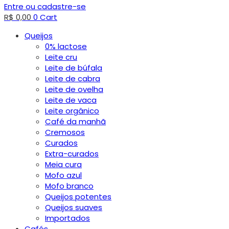
Entre ou cadastre-se
R$
0,00
0
Cart
Queijos
0% lactose
Leite cru
Leite de búfala
Leite de cabra
Leite de ovelha
Leite de vaca
Leite orgânico
Café da manhã
Cremosos
Curados
Extra-curados
Meia cura
Mofo azul
Mofo branco
Queijos potentes
Queijos suaves
Importados
Cafés