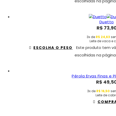
escolhidas na página
Duetto
R$
73,9
3x de
R$
24,63
sem
Leite de vaca e 
Este produto tem vá
ESCOLHA O PESO
escolhidas na página
Pérola Ervas Finas e
R$
49,5
3x de
R$
16,50
sem
Leite de cab
COMPR