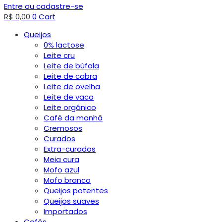
Entre ou cadastre-se
R$
0,00
0
Cart
Queijos
0% lactose
Leite cru
Leite de búfala
Leite de cabra
Leite de ovelha
Leite de vaca
Leite orgânico
Café da manhã
Cremosos
Curados
Extra-curados
Meia cura
Mofo azul
Mofo branco
Queijos potentes
Queijos suaves
Importados
Cafés