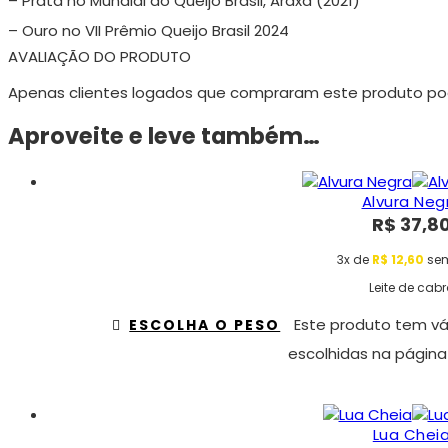
– Prata no Mundial do Queijo Brasil, Araxá (2021)
– Ouro no VII Prêmio Queijo Brasil 2024
AVALIAÇÃO DO PRODUTO
Apenas clientes logados que compraram este produto po
Aproveite e leve também…
Alvura Neg
R$
37,8
3x de
R$
12,60
sem
Leite de cab
Este produto tem vá
ESCOLHA O PESO
escolhidas na página
Lua Chei