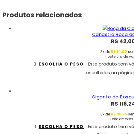
Produtos relacionados
Canastra Roça d
R$
42,0
3x de
R$
14,00
sem
Leite cru de v
Este produto tem vá
ESCOLHA O PESO
escolhidas na página
Gigante do Bosqu
R$
116,2
3x de
R$
38,75
sem
Leite de cab
Este produto tem vá
ESCOLHA O PESO