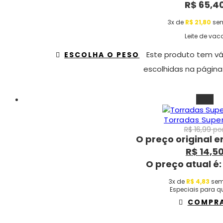
R$
65,4
3x de
R$
21,80
sem
Leite de vac
Este produto tem vá
ESCOLHA O PESO
escolhidas na página
-15%
Torradas Super
R$
16,99
por
O preço original er
R$
14,5
O preço atual é:
3x de
R$
4,83
sem
Especiais para qu
COMPR