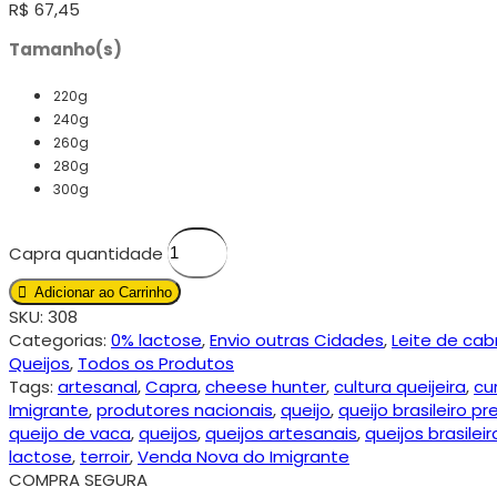
R$
67,45
Tamanho(s)
220g
240g
260g
280g
300g
Capra quantidade
Adicionar ao Carrinho
SKU:
308
Categorias:
0% lactose
,
Envio outras Cidades
,
Leite de cab
Queijos
,
Todos os Produtos
Tags:
artesanal
,
Capra
,
cheese hunter
,
cultura queijeira
,
cu
Imigrante
,
produtores nacionais
,
queijo
,
queijo brasileiro p
queijo de vaca
,
queijos
,
queijos artesanais
,
queijos brasileir
lactose
,
terroir
,
Venda Nova do Imigrante
COMPRA SEGURA