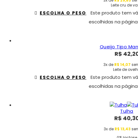
3x de
R$
29,83
sem
Leite cru de v
Este produto tem vá
ESCOLHA O PESO
escolhidas na página
Queijo Tipo Ma
R$
42,2
3x de
R$
14,07
sem
Leite de ovel
Este produto tem vá
ESCOLHA O PESO
escolhidas na página
Tulha
R$
40,3
3x de
R$
13,43
sem
0% lactose