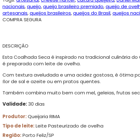
nacionais
,
queijo
,
queijo brasileiro premiado
,
queijo de ovel
artesanais
,
queijos brasileiros
,
queijos do Brasil
,
queijos nac
COMPRA SEGURA
DESCRIÇÃO
Esta Coalhada Seca é inspirado na tradicional culinária do 
é preparada com leite de ovelha.
Com textura aveludada e uma acidez gostosa, é ótima p
ﬂor de sal e azeite ou em pratos quentes.
Também combina muito bem com mel, geleias, frutas seca
Validade:
30 dias
Produtor:
Queijaria RIMA
Tipo de leite:
Leite Pasteurizado de ovelha
Região:
Porto Feliz/SP