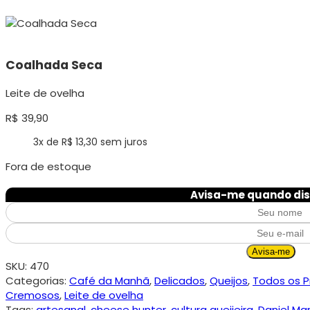
Coalhada Seca
Leite de ovelha
R$
39,90
3x de
R$
13,30
sem juros
Fora de estoque
Avisa-me quando dis
Avisa-me
SKU:
470
Categorias:
Café da Manhã
,
Delicados
,
Queijos
,
Todos os P
Cremosos
,
Leite de ovelha
Tags:
artesanal
,
cheese hunter
,
cultura queijeira
,
Daniel Mar