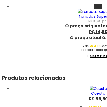
-15%
Torradas Super
R$
16,99
por
O preço original er
R$
14,5
O preço atual é:
3x de
R$
4,83
sem
Especiais para qu
COMPR
Produtos relacionados
Cuesta
R$
89,5