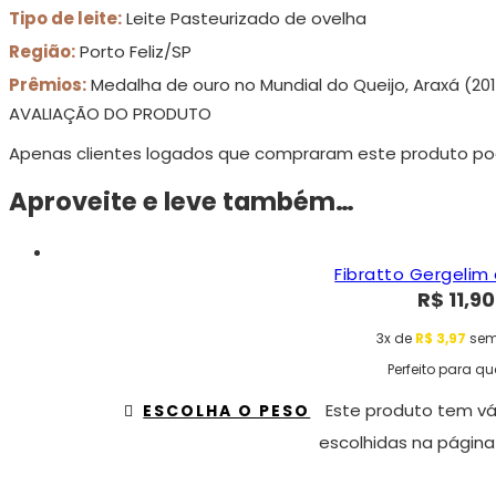
Tipo de leite:
Leite Pasteurizado de ovelha
Região:
Porto Feliz/SP
Prêmios:
Medalha de ouro no Mundial do Queijo, Araxá (20
AVALIAÇÃO DO PRODUTO
Apenas clientes logados que compraram este produto po
Aproveite e leve também…
Fibratto Gergelim 
R$
11,90
3x de
R$
3,97
sem
Perfeito para qu
Este produto tem vá
ESCOLHA O PESO
escolhidas na página