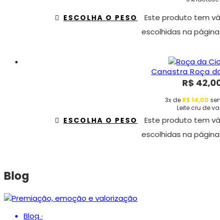
Este produto tem vá
ESCOLHA O PESO
escolhidas na página
Canastra Roça d
R$
42,0
3x de
R$
14,00
sem
Leite cru de v
Este produto tem vá
ESCOLHA O PESO
escolhidas na página
Blog
Blog
·