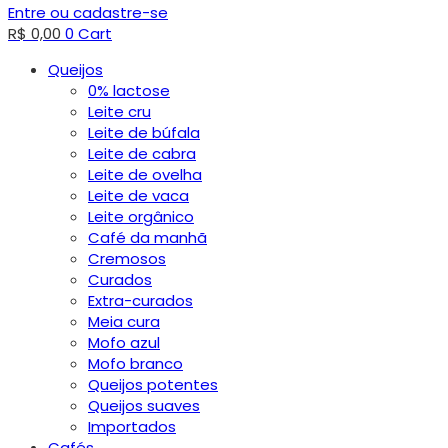
Entre ou cadastre-se
R$
0,00
0
Cart
Queijos
0% lactose
Leite cru
Leite de búfala
Leite de cabra
Leite de ovelha
Leite de vaca
Leite orgânico
Café da manhã
Cremosos
Curados
Extra-curados
Meia cura
Mofo azul
Mofo branco
Queijos potentes
Queijos suaves
Importados
Cafés