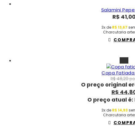
Salamini Pepe
R$
41,0
3x de
R$
13,67
sem
Charcutaria arte
COMPR
-7%
Copa Fatiada
R$
48,20
po
O preço original er
R$
44,8
O preço atual é:
3x de
R$
14,93
sem
Charcutaria arte
COMPR