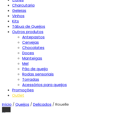
Charcutaria
Geleias
Vinhos
Kits
Tábua de Queijos
Outros produtos
Antepastos
Cervejas
Chocolates
Doces
Manteigas
Mel
Pão de queijo
Rodas sensoriais
Torradas
Acessórios para queijos
Promoções
Outlet
Início
/
Queijos
/
Delicados
/ Rouelle
-10%