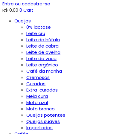
Entre ou cadastre-se
R$
0,00
0
Cart
Queijos
0% lactose
Leite cru
Leite de búfala
Leite de cabra
Leite de ovelha
Leite de vaca
Leite orgânico
Café da manhã
Cremosos
Curados
Extra-curados
Meia cura
Mofo azul
Mofo branco
Queijos potentes
Queijos suaves
Importados
Cafés