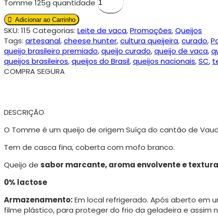
Tomme 125g quantidade
Adicionar ao Carrinho
SKU:
115
Categorias:
Leite de vaca
,
Promoções
,
Queijos
Tags:
artesanal
,
cheese hunter
,
cultura queijeira
,
curado
,
P
queijo brasileiro premiado
,
queijo curado
,
queijo de vaca
,
q
queijos brasileiros
,
queijos do Brasil
,
queijos nacionais
,
SC
,
t
COMPRA SEGURA
DESCRIÇÃO
O Tomme é um queijo de origem Suíça do cantão de Vaud,
Tem de casca fina, coberta com mofo branco.
Queijo de
sabor marcante, aroma envolvente e textur
0% lactose
Armazenamento:
Em local refrigerado. Após aberto em
filme plástico, para proteger do frio da geladeira e assim 