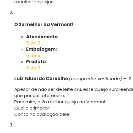
excelente queijos.
O 2o melhor da Vermont!
Atendimento:
5 de 5
Embalagem:
5 de 5
Produto:
5 de 5
Luiz Eduardo Carvalho
(comprador verificado)
–
12
Apesar de não ser de leite cru, este queijo surpreen
que poucos oferecem.
Para mim, o 2o melhor queijo da Vermont.
Qual o primeiro?
Conto na avaliação dele!