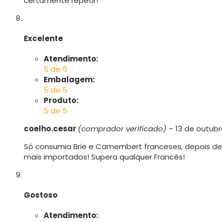
certamente repetir!
Excelente
Atendimento:
5 de 5
Embalagem:
5 de 5
Produto:
5 de 5
coelho.cesar
(comprador verificado)
–
13 de outubr
Só consumia Brie e Camembert franceses, depois d
mais importados! Supera qualquer Francês!
Gostoso
Atendimento: