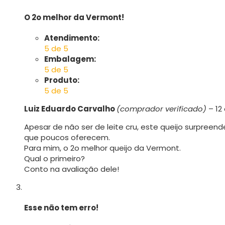
O 2o melhor da Vermont!
Atendimento:
5 de 5
Embalagem:
5 de 5
Produto:
5 de 5
Luiz Eduardo Carvalho
(comprador verificado)
–
12
Apesar de não ser de leite cru, este queijo surpreen
que poucos oferecem.
Para mim, o 2o melhor queijo da Vermont.
Qual o primeiro?
Conto na avaliação dele!
Esse não tem erro!