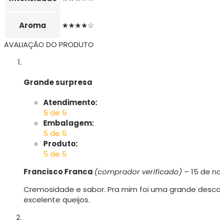
Aroma
★★★★☆
AVALIAÇÃO DO PRODUTO
Grande surpresa
Atendimento:
5 de 5
Embalagem:
5 de 5
Produto:
5 de 5
Francisco Franca
(comprador verificado)
–
15 de n
Cremosidade e sabor. Pra mim foi uma grande desco
excelente queijos.