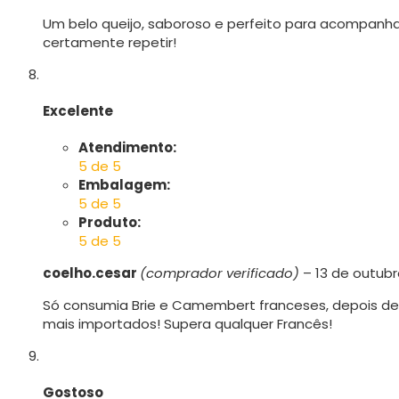
Um belo queijo, saboroso e perfeito para acompanha
certamente repetir!
Excelente
Atendimento:
5 de 5
Embalagem:
5 de 5
Produto:
5 de 5
coelho.cesar
(comprador verificado)
–
13 de outubr
Só consumia Brie e Camembert franceses, depois d
mais importados! Supera qualquer Francês!
Gostoso