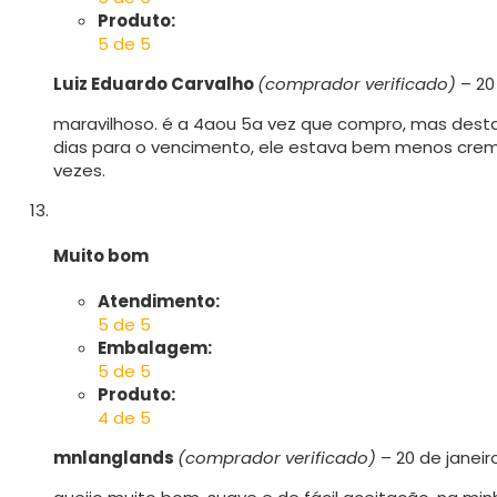
Produto:
5 de 5
Luiz Eduardo Carvalho
(comprador verificado)
–
20
maravilhoso. é a 4aou 5a vez que compro, mas desta
dias para o vencimento, ele estava bem menos cre
vezes.
Muito bom
Atendimento:
5 de 5
Embalagem:
5 de 5
Produto:
4 de 5
mnlanglands
(comprador verificado)
–
20 de janeir