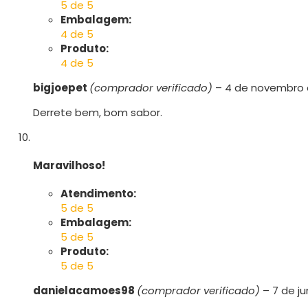
5 de 5
Embalagem:
4 de 5
Produto:
4 de 5
bigjoepet
(comprador verificado)
–
4 de novembro 
Derrete bem, bom sabor.
Maravilhoso!
Atendimento:
5 de 5
Embalagem:
5 de 5
Produto:
5 de 5
danielacamoes98
(comprador verificado)
–
7 de j