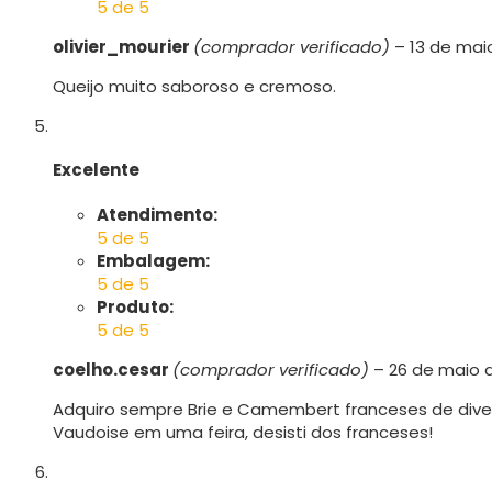
5 de 5
olivier_mourier
(comprador verificado)
–
13 de mai
Queijo muito saboroso e cremoso.
Excelente
Atendimento:
5 de 5
Embalagem:
5 de 5
Produto:
5 de 5
coelho.cesar
(comprador verificado)
–
26 de maio 
Adquiro sempre Brie e Camembert franceses de div
Vaudoise em uma feira, desisti dos franceses!