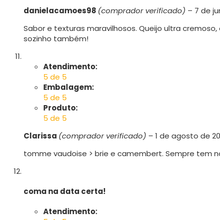
danielacamoes98
(comprador verificado)
–
7 de j
Sabor e texturas maravilhosos. Queijo ultra cremos
sozinho também!
Atendimento:
5 de 5
Embalagem:
5 de 5
Produto:
5 de 5
Clarissa
(comprador verificado)
–
1 de agosto de 2
tomme vaudoise > brie e camembert. Sempre tem n
coma na data certa!
Atendimento: