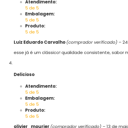
Atendimento:
5 de 5
Embalagem:
5 de 5
Produto:
5 de 5
Luiz Eduardo Carvalho
(comprador verificado)
–
24
esse já é um clássico! qualidade consistente, sabor 
Delicioso
Atendimento:
5 de 5
Embalagem:
5 de 5
Produto:
5 de 5
olivier_mourier
(comprador verificado)
–
13 de mai