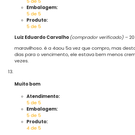
5 de 5
Embalagem:
5 de 5
Produto:
5 de 5
Luiz Eduardo Carvalho
(comprador verificado)
–
20
maravilhoso. é a 4aou 5a vez que compro, mas desta
dias para o vencimento, ele estava bem menos cre
vezes.
Muito bom
Atendimento:
5 de 5
Embalagem:
5 de 5
Produto:
4 de 5