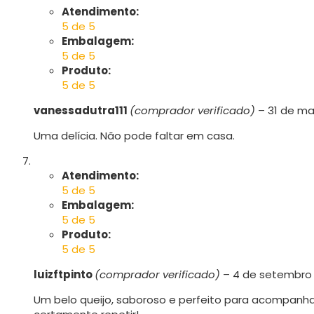
Atendimento:
5 de 5
Embalagem:
5 de 5
Produto:
5 de 5
vanessadutra111
(comprador verificado)
–
31 de ma
Uma delícia. Não pode faltar em casa.
Atendimento:
5 de 5
Embalagem:
5 de 5
Produto:
5 de 5
luizftpinto
(comprador verificado)
–
4 de setembro
Um belo queijo, saboroso e perfeito para acompanha