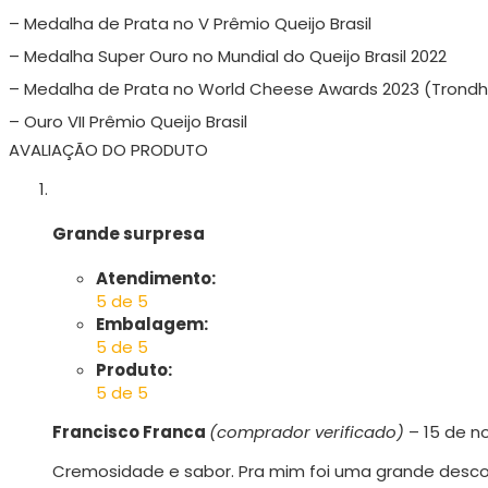
– Medalha de Prata no V Prêmio Queijo Brasil
– Medalha Super Ouro no Mundial do Queijo Brasil 2022
– Medalha de Prata no World Cheese Awards 2023 (Trond
– Ouro VII Prêmio Queijo Brasil
AVALIAÇÃO DO PRODUTO
Grande surpresa
Atendimento:
5 de 5
Embalagem:
5 de 5
Produto:
5 de 5
Francisco Franca
(comprador verificado)
–
15 de n
Cremosidade e sabor. Pra mim foi uma grande desco