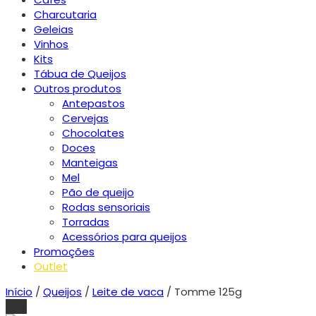
Charcutaria
Geleias
Vinhos
Kits
Tábua de Queijos
Outros produtos
Antepastos
Cervejas
Chocolates
Doces
Manteigas
Mel
Pão de queijo
Rodas sensoriais
Torradas
Acessórios para queijos
Promoções
Outlet
Início
/
Queijos
/
Leite de vaca
/ Tomme 125g
-5%