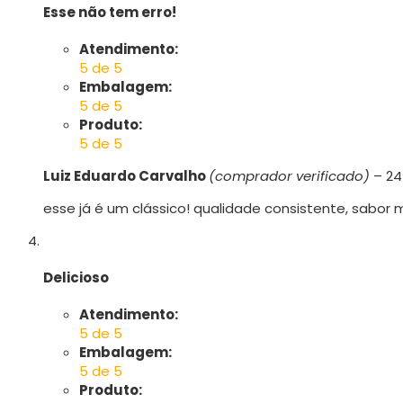
Esse não tem erro!
Atendimento:
5 de 5
Embalagem:
5 de 5
Produto:
5 de 5
Luiz Eduardo Carvalho
(comprador verificado)
–
24
esse já é um clássico! qualidade consistente, sabor 
Delicioso
Atendimento:
5 de 5
Embalagem:
5 de 5
Produto: