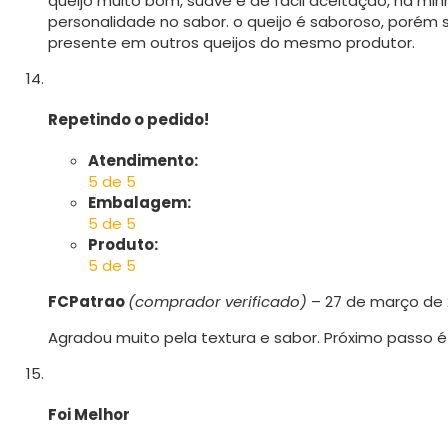
queijo muito bom, suave e de fácil aceitação, na mi
personalidade no sabor. o queijo é saboroso, porém s
presente em outros queijos do mesmo produtor.
Repetindo o pedido!
Atendimento:
5 de 5
Embalagem:
5 de 5
Produto:
5 de 5
FCPatrao
(comprador verificado)
–
27 de março de
Agradou muito pela textura e sabor. Próximo passo é 
Foi Melhor