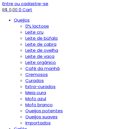
Entre ou cadastre-se
R$
0,00
0
Cart
Queijos
0% lactose
Leite cru
Leite de búfala
Leite de cabra
Leite de ovelha
Leite de vaca
Leite orgânico
Café da manhã
Cremosos
Curados
Extra-curados
Meia cura
Mofo azul
Mofo branco
Queijos potentes
Queijos suaves
Importados
Cafés