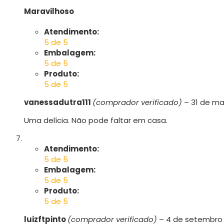
Maravilhoso
Atendimento:
5 de 5
Embalagem:
5 de 5
Produto:
5 de 5
vanessadutra111
(comprador verificado)
–
31 de ma
Uma delícia. Não pode faltar em casa.
Atendimento:
5 de 5
Embalagem:
5 de 5
Produto:
5 de 5
luizftpinto
(comprador verificado)
–
4 de setembro