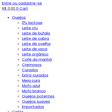
Entre ou cadastre-se
R$
0,00
0
Cart
Queijos
0% lactose
Leite cru
Leite de búfala
Leite de cabra
Leite de ovelha
Leite de vaca
Leite orgânico
Café da manhã
Cremosos
Curados
Extra-curados
Meia cura
Mofo azul
Mofo branco
Queijos potentes
Queijos suaves
Importados
Cafés