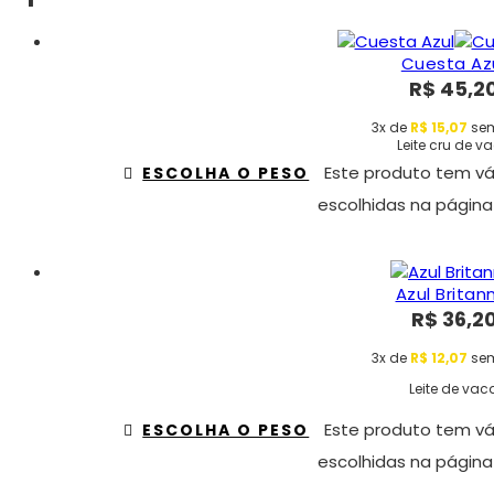
Cuesta Az
R$
45,2
3x de
R$
15,07
sem
Leite cru de v
Este produto tem vá
ESCOLHA O PESO
escolhidas na página
Azul Britan
R$
36,2
3x de
R$
12,07
sem
Leite de vac
Este produto tem vá
ESCOLHA O PESO
escolhidas na página