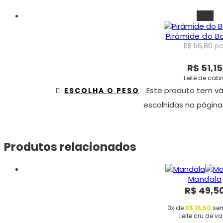
-10%
Pirâmide do B
R$
56,80
po
R$
51,15
Leite de cab
Este produto tem vá
ESCOLHA O PESO
escolhidas na página
Produtos relacionados
Mandala
R$
49,5
3x de
R$
16,50
sem
Leite cru de v