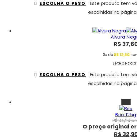
Este produto tem vá
ESCOLHA O PESO
escolhidas na página
Alvura Neg
R$
37,8
3x de
R$
12,60
sem
Leite de cab
Este produto tem vá
ESCOLHA O PESO
escolhidas na página
-4%
Brie 125g
R$
34,20
por
O preço original er
R$
32,9