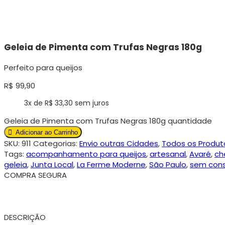
Geleia de Pimenta com Trufas Negras 180g
Perfeito para queijos
R$
99,90
3x de
R$
33,30
sem juros
Geleia de Pimenta com Trufas Negras 180g quantidade
Adicionar ao Carrinho
SKU:
911
Categorias:
Envio outras Cidades
,
Todos os Produt
Tags:
acompanhamento para queijos
,
artesanal
,
Avaré
,
ch
geleia
,
Junta Local
,
La Ferme Moderne
,
São Paulo
,
sem cons
COMPRA SEGURA
DESCRIÇÃO