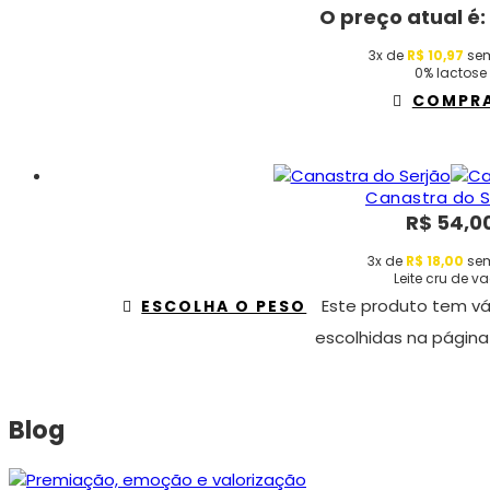
O preço atual é:
3x de
R$
10,97
sem
0% lactose
COMPR
Canastra do S
R$
54,0
3x de
R$
18,00
sem
Leite cru de v
Este produto tem vá
ESCOLHA O PESO
escolhidas na página
Blog