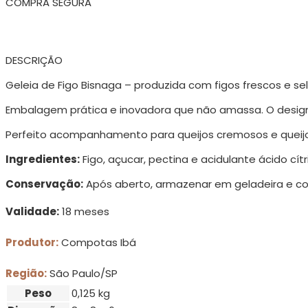
COMPRA SEGURA
DESCRIÇÃO
Geleia de Figo Bisnaga – produzida com figos frescos e se
Embalagem prática e inovadora que não amassa. O design
Perfeito acompanhamento para queijos cremosos e queijos
Ingredientes:
Figo, açucar, pectina e acidulante ácido cítr
Conservação:
Após aberto, armazenar em geladeira e co
Validade:
18 meses
Produtor:
Compotas Ibá
Região:
São Paulo/SP
Peso
0,125 kg