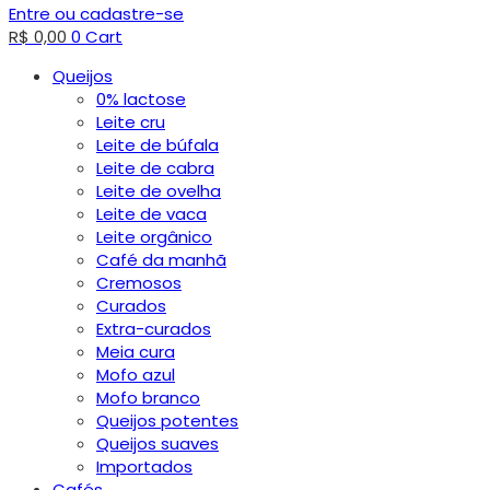
Entre ou cadastre-se
R$
0,00
0
Cart
Queijos
0% lactose
Leite cru
Leite de búfala
Leite de cabra
Leite de ovelha
Leite de vaca
Leite orgânico
Café da manhã
Cremosos
Curados
Extra-curados
Meia cura
Mofo azul
Mofo branco
Queijos potentes
Queijos suaves
Importados
Cafés