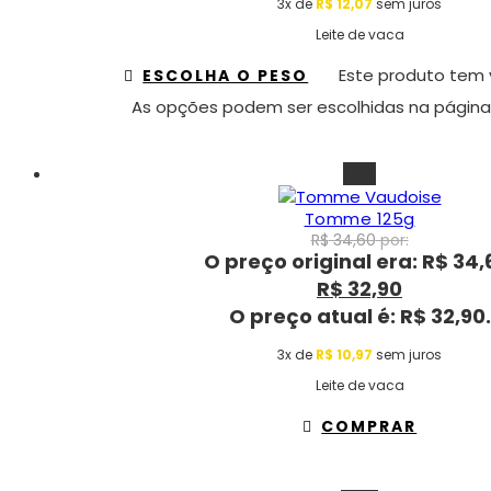
3x de
R$
12,07
sem juros
Leite de vaca
Este produto tem v
ESCOLHA O PESO
As opções podem ser escolhidas na página
-5%
Tomme 125g
R$
34,60
por:
O preço original era: R$ 34,
R$
32,90
O preço atual é: R$ 32,90.
3x de
R$
10,97
sem juros
Leite de vaca
COMPRAR