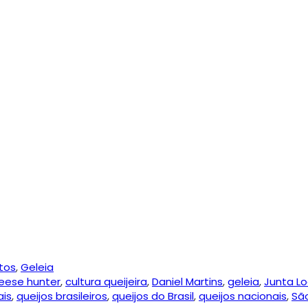
tos
,
Geleia
eese hunter
,
cultura queijeira
,
Daniel Martins
,
geleia
,
Junta Lo
ais
,
queijos brasileiros
,
queijos do Brasil
,
queijos nacionais
,
Sã