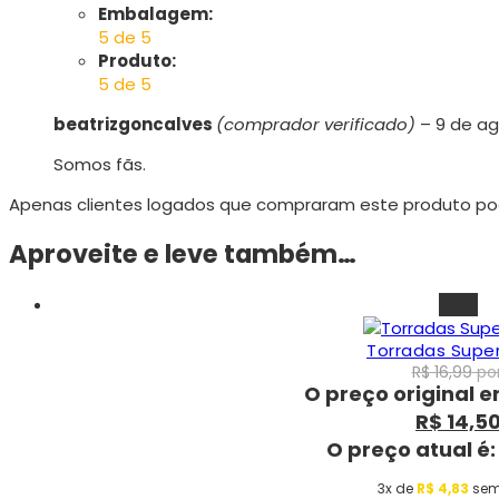
Embalagem:
5 de 5
Produto:
5 de 5
beatrizgoncalves
(comprador verificado)
–
9 de a
Somos fãs.
Apenas clientes logados que compraram este produto po
Aproveite e leve também…
-15%
Torradas Super
R$
16,99
por
O preço original er
R$
14,5
O preço atual é:
3x de
R$
4,83
sem