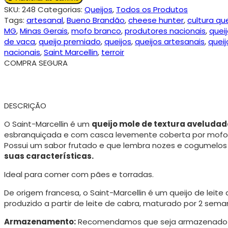
SKU:
248
Categorias:
Queijos
,
Todos os Produtos
Tags:
artesanal
,
Bueno Brandão
,
cheese hunter
,
cultura que
MG
,
Minas Gerais
,
mofo branco
,
produtores nacionais
,
quei
de vaca
,
queijo premiado
,
queijos
,
queijos artesanais
,
queij
nacionais
,
Saint Marcellin
,
terroir
COMPRA SEGURA
DESCRIÇÃO
O Saint-Marcellin é um
queijo mole de textura aveludad
esbranquiçada e com casca levemente coberta por mofo
Possui um sabor frutado e que lembra nozes e cogumelos
suas características.
Ideal para comer com pães e torradas.
De origem francesa, o Saint-Marcellin é um queijo de leite
produzido a partir de leite de cabra, maturado por 2 sema
Armazenamento:
Recomendamos que seja armazenado em