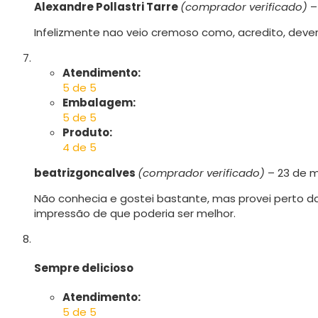
Alexandre Pollastri Tarre
(comprador verificado)
–
Infelizmente nao veio cremoso como, acredito, dever
Atendimento:
5 de 5
Embalagem:
5 de 5
Produto:
4 de 5
beatrizgoncalves
(comprador verificado)
–
23 de m
Não conhecia e gostei bastante, mas provei perto d
impressão de que poderia ser melhor.
Sempre delicioso
Atendimento:
5 de 5