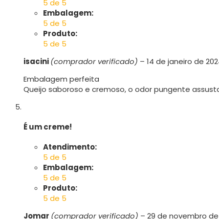
5 de 5
Embalagem:
5 de 5
Produto:
5 de 5
isacini
(comprador verificado)
–
14 de janeiro de 20
Embalagem perfeita
Queijo saboroso e cremoso, o odor pungente assusta
É um creme!
Atendimento:
5 de 5
Embalagem:
5 de 5
Produto:
5 de 5
Jomar
(comprador verificado)
–
29 de novembro de