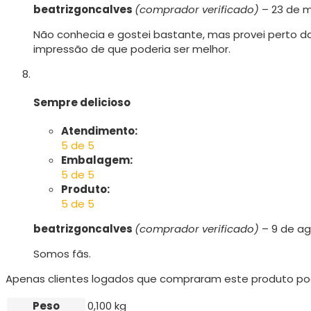
beatrizgoncalves
(comprador verificado)
–
23 de m
Não conhecia e gostei bastante, mas provei perto d
impressão de que poderia ser melhor.
Sempre delicioso
Atendimento:
5 de 5
Embalagem:
5 de 5
Produto:
5 de 5
beatrizgoncalves
(comprador verificado)
–
9 de a
Somos fãs.
Apenas clientes logados que compraram este produto po
Peso
0,100 kg