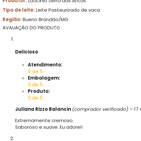
Produtor:
Laticínio Serra das Antas
Tipo de leite:
Leite Pasteurizado de vaca
Região:
Bueno Brandão/MG
AVALIAÇÃO DO PRODUTO
Delicioso
Atendimento:
5 de 5
Embalagem:
5 de 5
Produto:
5 de 5
Juliana Rizzo Balancin
(comprador verificado)
–
17
Extremamente cremoso.
Saboroso e suave. Eu adorei!