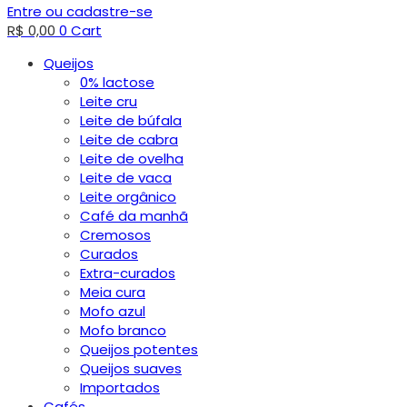
Entre ou cadastre-se
R$
0,00
0
Cart
Queijos
0% lactose
Leite cru
Leite de búfala
Leite de cabra
Leite de ovelha
Leite de vaca
Leite orgânico
Café da manhã
Cremosos
Curados
Extra-curados
Meia cura
Mofo azul
Mofo branco
Queijos potentes
Queijos suaves
Importados
Cafés