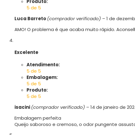
Produto:
5 de 5
Luca Barreto
(comprador verificado)
–
1 de dezemb
AMO! O problema é que acaba muito rápido. Aconse
Excelente
Atendimento:
5 de 5
Embalagem:
5 de 5
Produto:
5 de 5
isacini
(comprador verificado)
–
14 de janeiro de 20
Embalagem perfeita
Queijo saboroso e cremoso, o odor pungente assusta