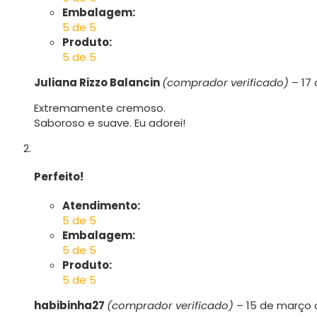
Embalagem:
5 de 5
Produto:
5 de 5
Juliana Rizzo Balancin
(comprador verificado)
–
17
Extremamente cremoso.
Saboroso e suave. Eu adorei!
Perfeito!
Atendimento:
5 de 5
Embalagem:
5 de 5
Produto:
5 de 5
habibinha27
(comprador verificado)
–
15 de março 