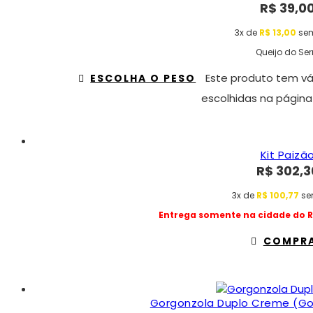
R$
39,0
3x de
R$
13,00
sem
Queijo do Ser
Este produto tem vá
ESCOLHA O PESO
escolhidas na página
Kit Paizã
R$
302,3
3x de
R$
100,77
se
Entrega somente na cidade do Ri
COMPR
Gorgonzola Duplo Creme (Go