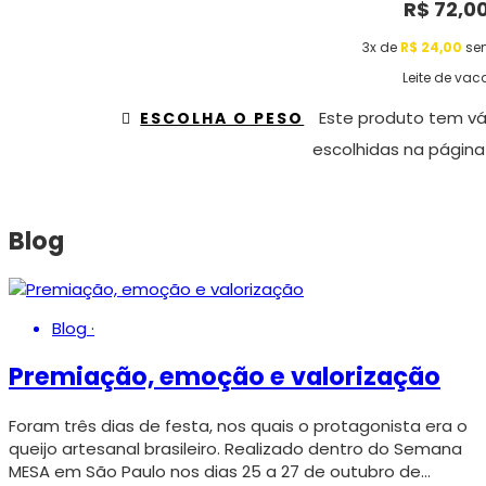
R$
72,0
3x de
R$
24,00
sem
Leite de vac
Este produto tem vá
ESCOLHA O PESO
escolhidas na página
Blog
Blog
·
Premiação, emoção e valorização
Foram três dias de festa, nos quais o protagonista era o
queijo artesanal brasileiro. Realizado dentro do Semana
MESA em São Paulo nos dias 25 a 27 de outubro de…