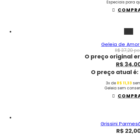
Especiais para qu
COMPR
-9%
Geleia de Amor
R$
37,20
por
O preço original er
R$
34,0
O preço atual é:
3x de
R$
11,33
sem
Geleia sem conse
COMPR
Grissini Parmes
R$
22,0