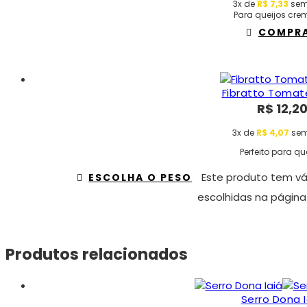
3x de
R$
7,33
sem
Para queijos cr
COMPR
Fibratto Tomat
R$
12,2
3x de
R$
4,07
sem
Perfeito para qu
Este produto tem vá
ESCOLHA O PESO
escolhidas na página
Produtos relacionados
Serro Dona I